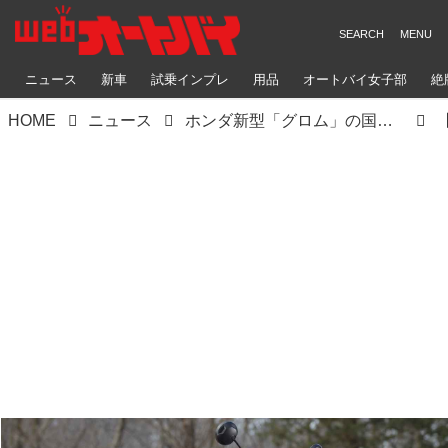
ニュース
新車
試乗インプレ
用品
オートバイ女子部
絶
HOME
ニュース
ホンダ新型「グロム」の国内市販予定車の姿が明らかに！ 28枚の写真でチェック【2021速報】