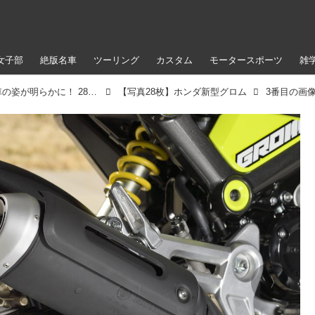
女子部
絶版名車
ツーリング
カスタム
モータースポーツ
雑
ホンダ新型「グロム」の国内市販予定車の姿が明らかに！ 28枚の写真でチェック【2021速報】
【写真28枚】ホンダ新型グロム
3番目の画