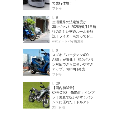
で先行体験！
フト松
生活道路の法定速度が
30km/hへ！ 2026年9月1日施
行の新しい交通ルールを解
説｜ライダーも知っておく
べきポイントをチェック！
webオートバイ編集部
スズキ「バーグマン400
ABS」が進化！ E10ガソリ
ン対応でさらに使いやすさ
アップ、8月18日発売
フト松
【国内初試乗】
CFMOTO「450MT」インプ
レ｜素直で扱いやすくバラ
ンスに優れたミドルアドベ
ンチャー！
太田安治