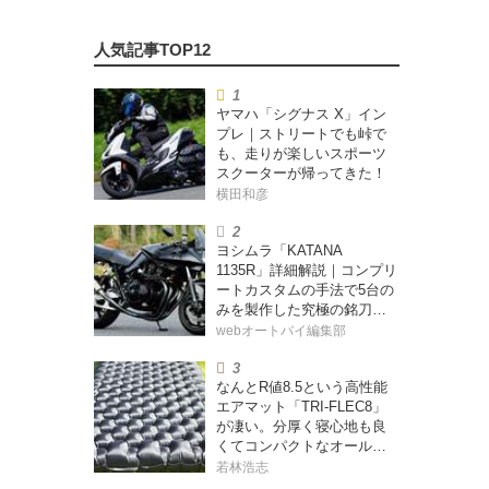
ヤマハ「シグナス X」イン
プレ｜ストリートでも峠で
も、走りが楽しいスポーツ
スクーターが帰ってきた！
横田和彦
ヨシムラ「KATANA
1135R」詳細解説｜コンプリ
ートカスタムの手法で5台の
みを製作した究極の銘刀
【ヨシムラ伝】
webオートバイ編集部
なんとR値8.5という高性能
エアマット「TRI-FLEC8」
が凄い。分厚く寝心地も良
くてコンパクトなオールシ
ーズン対応マットを試して
若林浩志
みた〈若林浩志のスーパ