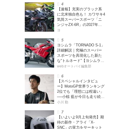
ー・カブカブ・ダイアリー
【速報】充実のブラック系
ズ Vol.385〉
に北米独自色も！ カワサキ4
気筒スーパースポーツ「ニ
ンジャZX-6R」の2027年モ
デルを発表、2気筒ニンジャ
ヨ
も出たよ【海外】
ヨシムラ「TORNADO S-1」
詳細解説｜究極のスーパー
スポーツを具現化した新た
な“トルネード”【ヨシムラ
伝】
webオートバイ編集部
【スペシャルインタビュ
ー】MotoGP世界ランキング
2位でも「理想には程遠い」
──小椋 藍が今日も走り続け
る理由
小川 勤
【いよいよ9月上旬発売】期
待の新作・アライ「X-
SNC」の実力をサーキット