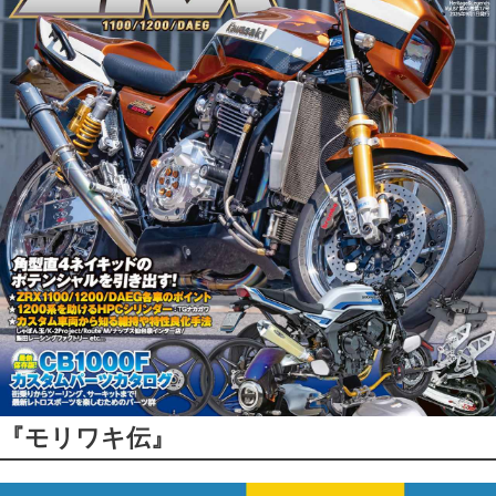
『モリワキ伝』