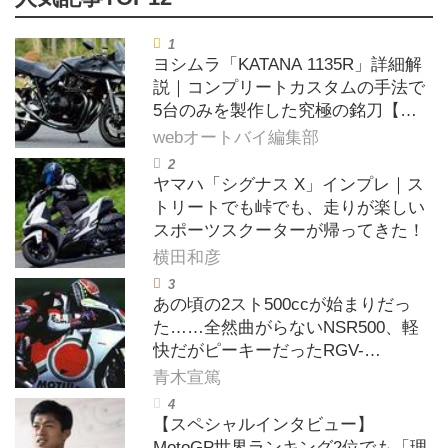
ヨシムラ「KATANA 1135R」詳細解
説｜コンプリートカスタムの手法で
5台のみを製作した究極の銘刀【ヨ
シムラ伝】
webオートバイ編集部
ヤマハ「シグナス X」インプレ｜ス
トリートでも峠でも、走りが楽しい
スポーツスクーターが帰ってきた！
横田和彦
あの頃の2スト500ccが始まりだっ
た……全然曲がらないNSR500、軽
快だがピーキーだったRGV-
Γ500【ノブ青木のA.M.R. (アオキマ
青木宣篤
ニアックレーシング) Vol.1】
【スペシャルインタビュー】
MotoGP世界ランキング2位でも「理