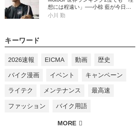
想には程遠い」──小椋 藍が今日も
走り続ける理由
小川 勤
キーワード
2026速報
EICMA
動画
歴史
バイク漫画
イベント
キャンペーン
ライテク
メンテナンス
最高速
ファッション
バイク用語