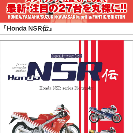
『Honda NSR伝』