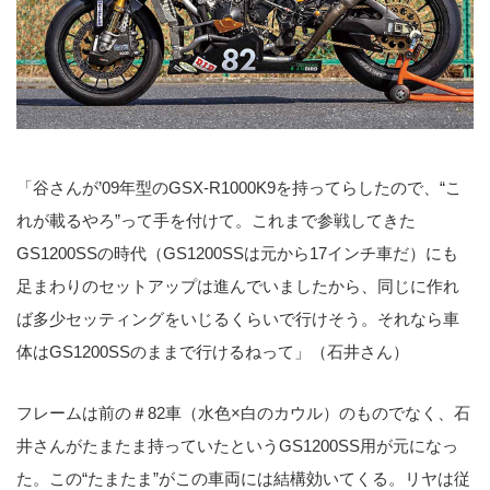
「谷さんが’09年型のGSX-R1000K9を持ってらしたので、“こ
れが載るやろ”って手を付けて。これまで参戦してきた
GS1200SSの時代（GS1200SSは元から17インチ車だ）にも
足まわりのセットアップは進んでいましたから、同じに作れ
ば多少セッティングをいじるくらいで行けそう。それなら車
体はGS1200SSのままで行けるねって」（石井さん）
フレームは前の＃82車（水色×白のカウル）のものでなく、石
井さんがたまたま持っていたというGS1200SS用が元になっ
た。この“たまたま”がこの車両には結構効いてくる。リヤは従