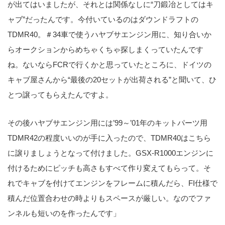
が出てはいましたが、それとは関係なしに“刀鍛冶としてはキ
ャブ”だったんです。今付いているのはダウンドラフトの
TDMR40。＃34車で使うハヤブサエンジン用に、知り合いか
らオークションからめちゃくちゃ探しまくっていたんです
ね。ないならFCRで行くかと思っていたところに、ドイツの
キャブ屋さんから“最後の20セットが出荷される”と聞いて、ひ
とつ譲ってもらえたんですよ。
その後ハヤブサエンジン用には’99～’01年のキットパーツ用
TDMR42の程度いいのが手に入ったので、TDMR40はこちら
に譲りましょうとなって付けました。GSX-R1000エンジンに
付けるためにピッチも高さもすべて作り変えてもらって。そ
れでキャブを付けてエンジンをフレームに積んだら、FI仕様で
積んだ位置合わせの時よりもスペースが厳しい。なのでファ
ンネルも短いのを作ったんです」