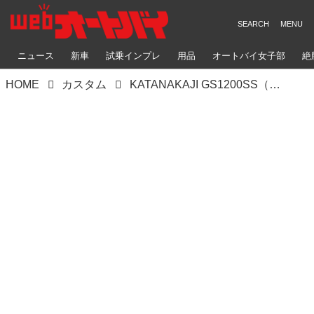
ニュース
新車
試乗インプレ
用品
オートバイ女子部
絶
HOME
カスタム
KATANAKAJI GS1200SS（スズキGS1200SS）歴代スズキレジェンドの良さを組み合わせたTOTレーサー【Heritage&Legends】