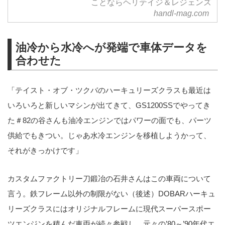
ことならヘリテイジ＆レジェンズ
handl-mag.com
油冷から水冷へが発端で車体データを
合わせた
「テイスト・オブ・ツクバのハーキュリーズクラスも最近は
いろいろと新しいマシンが出てきて、GS1200SSでやってき
た＃82の谷さんも油冷エンジンではパワーの面でも、パーツ
供給でもきつい。じゃあ水冷エンジンを移植しようかって、
それがきっかけです」
カスタムファクトリー刀鍛冶の石井さんはこの車両について
言う。鉄フレーム以外の制限がない（後述）DOBARハーキュ
リーズクラスにはオリジナルフレームに現代スーパースポー
ツエンジンを積んだ車両が続々参戦し、元々の’80～’90年代エ