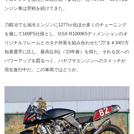
ンジン車は苦戦を続けてきた。
刀鍛冶でも油冷エンジンに1277cc化ほか多くのチューニング
を施して160PS仕様とし、GSX-R1000K5ディメンションのオ
リジナルフレームとカタナ外装を組み合わせた“刀”を＃34行方
知基選手に託し、最高位3位（’23年春）を得た。それも次への
パワーアップを図るべく、ハヤブサエンジンへのスイッチが
現在進行中だ。この車両ではどうか。