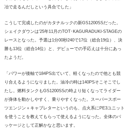
冶で走るんだしという具合でした」
こうして完成したのがカタナルックの新GS1200SSだった。
シェイクダウンは’25年11月のTOT･KAGURADUKI-STAGEの
レースとなった。予選は1分00秒240で17位（総合19位）、決
勝も13位（総合14位）と、デビューでの手応えは十分にあっ
たようだ。
「パワーが後軸で184PS出ていて、軽くなったので他とも競
り合えるようになりました。油冷の時は140PSそこそこでし
たし。燃料タンクもGS1200SSの時より短くなってライダー
が身体を動かしやすく、乗りやすくなった。スーパースポー
ツエンジン＋キャブレターというのも、点火系にPE3ユニット
を使うことを教えてもらって使えるようになった。全体のパ
ッケージとして正解かなと思います。