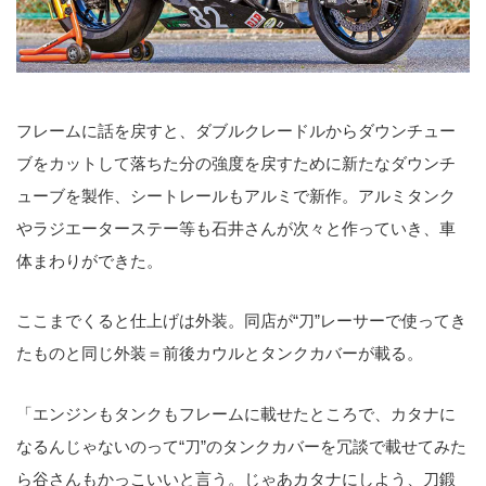
フレームに話を戻すと、ダブルクレードルからダウンチュー
ブをカットして落ちた分の強度を戻すために新たなダウンチ
ューブを製作、シートレールもアルミで新作。アルミタンク
やラジエーターステー等も石井さんが次々と作っていき、車
体まわりができた。
ここまでくると仕上げは外装。同店が“刀”レーサーで使ってき
たものと同じ外装＝前後カウルとタンクカバーが載る。
「エンジンもタンクもフレームに載せたところで、カタナに
なるんじゃないのって“刀”のタンクカバーを冗談で載せてみた
ら谷さんもかっこいいと言う。じゃあカタナにしよう、刀鍛