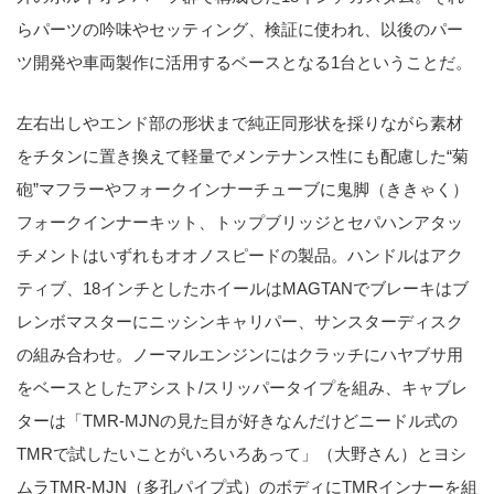
らパーツの吟味やセッティング、検証に使われ、以後のパー
ツ開発や車両製作に活用するベースとなる1台ということだ。
左右出しやエンド部の形状まで純正同形状を採りながら素材
をチタンに置き換えて軽量でメンテナンス性にも配慮した“菊
砲”マフラーやフォークインナーチューブに鬼脚（ききゃく）
フォークインナーキット、トップブリッジとセパハンアタッ
チメントはいずれもオオノスピードの製品。ハンドルはアク
ティブ、18インチとしたホイールはMAGTANでブレーキはブ
レンボマスターにニッシンキャリパー、サンスターディスク
の組み合わせ。ノーマルエンジンにはクラッチにハヤブサ用
をベースとしたアシスト/スリッパータイプを組み、キャブレ
ターは「TMR-MJNの見た目が好きなんだけどニードル式の
TMRで試したいことがいろいろあって」（大野さん）とヨシ
ムラTMR-MJN（多孔パイプ式）のボディにTMRインナーを組