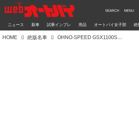
ニュース
新車
試乗インプレ
用品
オートバイ女子部
絶
HOME
絶版名車
OHNO-SPEED GSX1100S（スズキ GSX1100S）ファイナルベースのボルトオンパーツ吟味･検証用車両【Heritage&Legends】