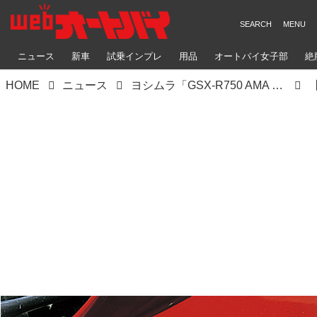
ニュース
新車
試乗インプレ
用品
オートバイ女子部
絶
HOME
ニュース
ヨシムラ「GSX-R750 AMA SUPERBIKE」（1986）詳細解説【ヨシムラ伝】