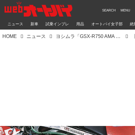
ニュース
新車
試乗インプレ
用品
オートバイ女子部
絶
HOME
ニュース
ヨシムラ「GSX-R750 AMA SUPERBIKE」（1986）詳細解説【ヨシムラ伝】