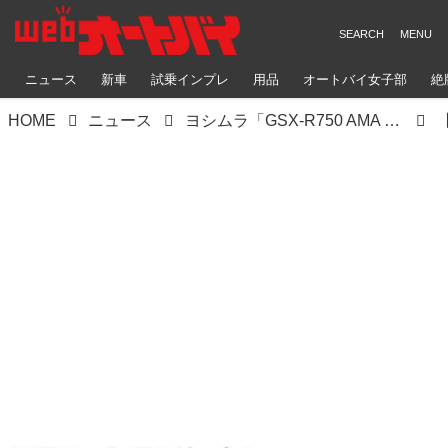
ニュース
新車
試乗インプレ
用品
オートバイ女子部
絶
HOME
ニュース
ヨシムラ「GSX-R750 AMA SUPERBIKE」（1986）詳細解説【ヨシムラ伝】