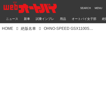
ニュース
新車
試乗インプレ
用品
オートバイ女子部
絶
HOME
絶版名車
OHNO-SPEED GSX1100S（スズキ GSX1100S）ファイナルベースのボルトオンパーツ吟味･検証用車両【Heritage&Legends】