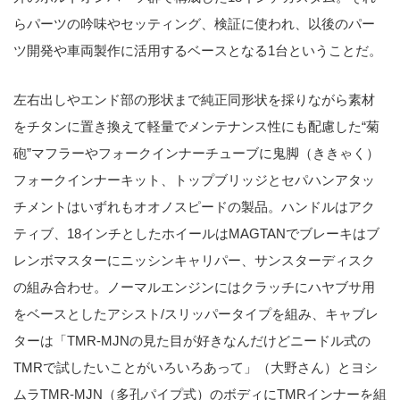
らパーツの吟味やセッティング、検証に使われ、以後のパー
ツ開発や車両製作に活用するベースとなる1台ということだ。
左右出しやエンド部の形状まで純正同形状を採りながら素材
をチタンに置き換えて軽量でメンテナンス性にも配慮した“菊
砲”マフラーやフォークインナーチューブに鬼脚（ききゃく）
フォークインナーキット、トップブリッジとセパハンアタッ
チメントはいずれもオオノスピードの製品。ハンドルはアク
ティブ、18インチとしたホイールはMAGTANでブレーキはブ
レンボマスターにニッシンキャリパー、サンスターディスク
の組み合わせ。ノーマルエンジンにはクラッチにハヤブサ用
をベースとしたアシスト/スリッパータイプを組み、キャブレ
ターは「TMR-MJNの見た目が好きなんだけどニードル式の
TMRで試したいことがいろいろあって」（大野さん）とヨシ
ムラTMR-MJN（多孔パイプ式）のボディにTMRインナーを組