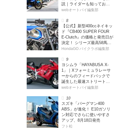
説｜ライダーも知っておく
べきポイントをチェック！
webオートバイ編集部
【公式】新型400ccネイキッ
ド『CB400 SUPER FOUR
E-Clutch』の価格と発売日が
決定！ シリーズ最高58馬力
＆14kgもの軽量化!? 完全に
HondaGO バイクラボ編集部
「旧CB400SF」を超えた!?
【Honda2026新車ニュー
ヨシムラ「HAYABUSA X-
ス】
1」｜Xフォーミュラレーサ
ーからのフィードバックで
誕生した最速ストリートモ
デル【ヨシムラ伝】
webオートバイ編集部
スズキ「バーグマン400
ABS」が進化！ E10ガソリ
ン対応でさらに使いやすさ
アップ、8月18日発売
フト松