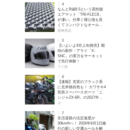
なんとR値8.5という高性能
エアマット「TRI-FLEC8」
が凄い。分厚く寝心地も良
くてコンパクトなオールシ
ーズン対応マットを試して
若林浩志
みた〈若林浩志のスーパ
ー・カブカブ・ダイアリー
【いよいよ9月上旬発売】期
ズ Vol.385〉
待の新作・アライ「X-
SNC」の実力をサーキット
で先行体験！
フト松
【速報】充実のブラック系
に北米独自色も！ カワサキ4
気筒スーパースポーツ「ニ
ンジャZX-6R」の2027年モ
デルを発表、2気筒ニンジャ
ヨ
も出たよ【海外】
生活道路の法定速度が
30km/hへ！ 2026年9月1日施
行の新しい交通ルールを解