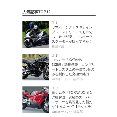
ヤマハ「シグナス X」イン
プレ｜ストリートでも峠で
も、走りが楽しいスポーツ
スクーターが帰ってきた！
横田和彦
ヨシムラ「KATANA
1135R」詳細解説｜コンプリ
ートカスタムの手法で5台の
みを製作した究極の銘刀
【ヨシムラ伝】
webオートバイ編集部
ヨシムラ「TORNADO S-1」
詳細解説｜究極のスーパー
スポーツを具現化した新た
な“トルネード”【ヨシムラ
伝】
webオートバイ編集部