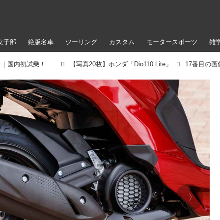
女子部
絶版名車
ツーリング
カスタム
モータースポーツ
雑
【レビュー】ホンダ「Dio110 Lite」インプレ｜国内初試乗！ 使い勝手の良さはそのまま！ 手頃な価格が魅力の新原付
【写真20枚】ホンダ「Dio110 Lite」
17番目の画