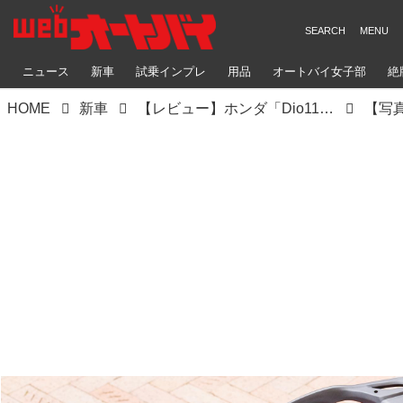
ニュース
新車
試乗インプレ
用品
オートバイ女子部
絶
HOME
新車
【レビュー】ホンダ「Dio110 Lite」インプレ｜国内初試乗！ 使い勝手の良さはそのまま！ 手頃な価格が魅力の新原付