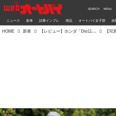
ニュース
新車
試乗インプレ
用品
オートバイ女子部
絶
HOME
新車
【レビュー】ホンダ「Dio110 Lite」インプレ｜国内初試乗！ 使い勝手の良さはそのまま！ 手頃な価格が魅力の新原付