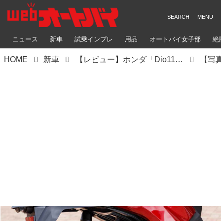
ニュース
新車
試乗インプレ
用品
オートバイ女子部
絶
HOME
新車
【レビュー】ホンダ「Dio110 Lite」インプレ｜国内初試乗！ 使い勝手の良さはそのまま！ 手頃な価格が魅力の新原付