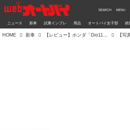
ニュース
新車
試乗インプレ
用品
オートバイ女子部
絶
HOME
新車
【レビュー】ホンダ「Dio110 Lite」インプレ｜国内初試乗！ 使い勝手の良さはそのまま！ 手頃な価格が魅力の新原付