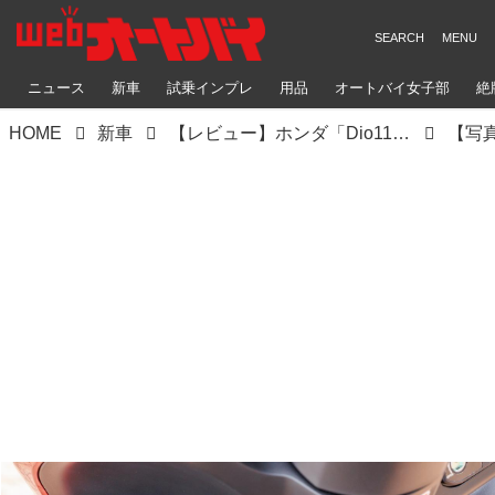
ニュース
新車
試乗インプレ
用品
オートバイ女子部
絶
HOME
新車
【レビュー】ホンダ「Dio110 Lite」インプレ｜国内初試乗！ 使い勝手の良さはそのまま！ 手頃な価格が魅力の新原付