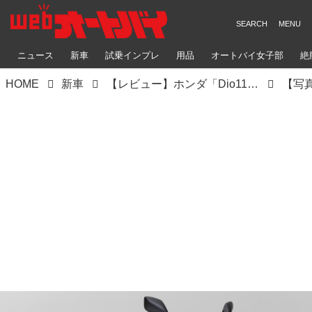
ニュース
新車
試乗インプレ
用品
オートバイ女子部
絶
HOME
新車
【レビュー】ホンダ「Dio110 Lite」インプレ｜国内初試乗！ 使い勝手の良さはそのまま！ 手頃な価格が魅力の新原付