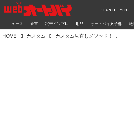
ニュース
新車
試乗インプレ
用品
オートバイ女子部
絶
HOME
カスタム
カスタム見直しメソッド！ ゼファーシリーズ ドレミコレクション編【Heritage&Legends】