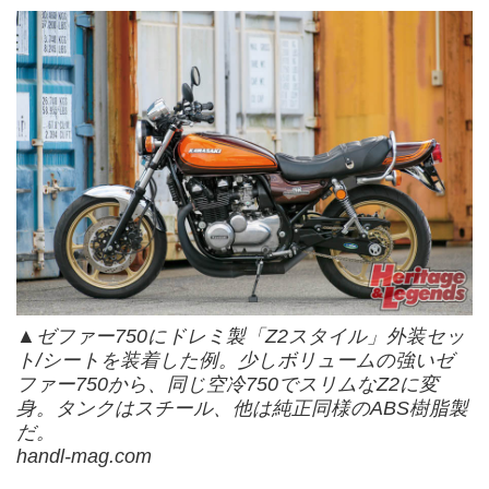
▲ゼファー750にドレミ製「Z2スタイル」外装セッ
ト/シートを装着した例。少しボリュームの強いゼ
ファー750から、同じ空冷750でスリムなZ2に変
身。タンクはスチール、他は純正同様のABS樹脂製
だ。
handl-mag.com