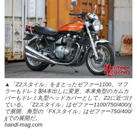
▲「Z2スタイル」をまとったゼファー1100。マフ
ラーもドレミ製4本出しに変更、本来角型のカムカ
バーもドレミ丸型ヘッドカバーとして、Z2に近づけ
ている。「Z2スタイル」はゼファー1100/750/400/χ
で展開、角型の「FXスタイル」はゼファー750/400/
χでの展開だ。
handl-mag.com