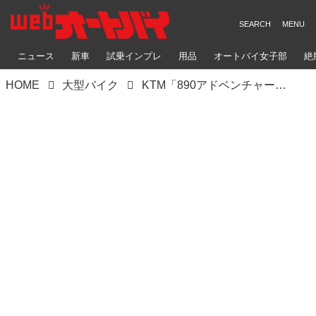
ニュース
新車
試乗インプレ
用品
オートバイ女子部
絶
HOME
大型バイク
KTM「890アドベンチャー」【1分で読める 2021年に新車で購入可能なアドベンチャーバイク紹介】