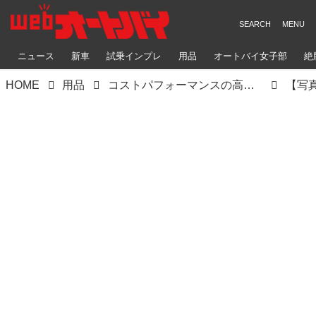
ニュース
新車
試乗インプレ
用品
オートバイ女子部
絶
HOME
用品
コストパフォーマンスの高いアルミケースがライズから登場！ 新ブランド「ハードワークス」の5製品を紹介