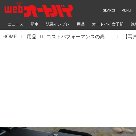
ニュース
新車
試乗インプレ
用品
オートバイ女子部
絶
HOME
用品
コストパフォーマンスの高いアルミケースがライズから登場！ 新ブランド「ハードワークス」の5製品を紹介