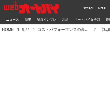
ニュース
新車
試乗インプレ
用品
オートバイ女子部
絶
HOME
用品
コストパフォーマンスの高いアルミケースがライズから登場！ 新ブランド「ハードワークス」の5製品を紹介