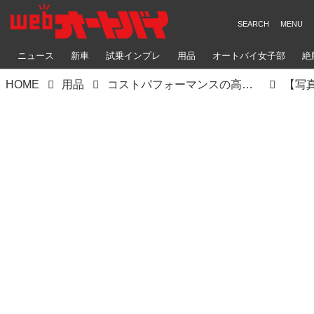
ニュース
新車
試乗インプレ
用品
オートバイ女子部
絶
HOME
用品
コストパフォーマンスの高いアルミケースがライズから登場！ 新ブランド「ハードワークス」の5製品を紹介