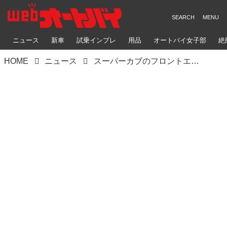
ニュース
新車
試乗インプレ
用品
オートバイ女子部
絶
HOME
ニュース
スーパーカブのフロントエンブレムを自作するのだ。後編〈若林浩志のスーパー・カブカブ・ダイアリーズ Vol.13〉