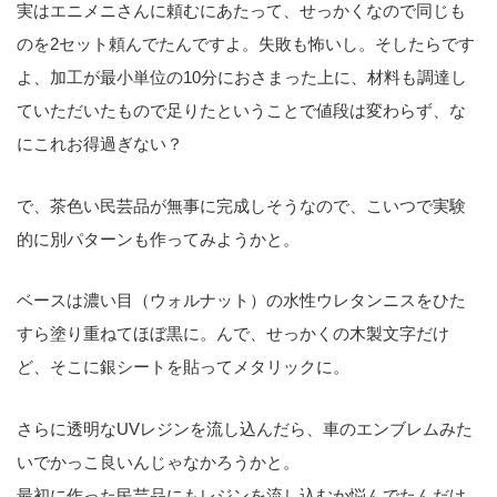
実はエニメニさんに頼むにあたって、せっかくなので同じも
のを2セット頼んでたんですよ。失敗も怖いし。そしたらです
よ、加工が最小単位の10分におさまった上に、材料も調達し
ていただいたもので足りたということで値段は変わらず、な
にこれお得過ぎない？
で、茶色い民芸品が無事に完成しそうなので、こいつで実験
的に別パターンも作ってみようかと。
ベースは濃い目（ウォルナット）の水性ウレタンニスをひた
すら塗り重ねてほぼ黒に。んで、せっかくの木製文字だけ
ど、そこに銀シートを貼ってメタリックに。
さらに透明なUVレジンを流し込んだら、車のエンブレムみた
いでかっこ良いんじゃなかろうかと。
最初に作った民芸品にもレジンを流し込むか悩んでたんだけ