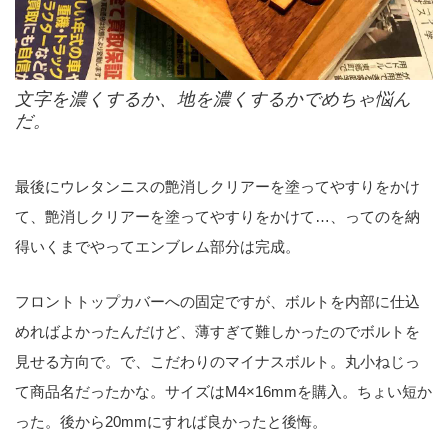
文字を濃くするか、地を濃くするかでめちゃ悩ん
だ。
最後にウレタンニスの艶消しクリアーを塗ってやすりをかけ
て、艶消しクリアーを塗ってやすりをかけて…、ってのを納
得いくまでやってエンブレム部分は完成。
フロントトップカバーへの固定ですが、ボルトを内部に仕込
めればよかったんだけど、薄すぎて難しかったのでボルトを
見せる方向で。で、こだわりのマイナスボルト。丸小ねじっ
て商品名だったかな。サイズはM4×16mmを購入。ちょい短か
った。後から20mmにすれば良かったと後悔。