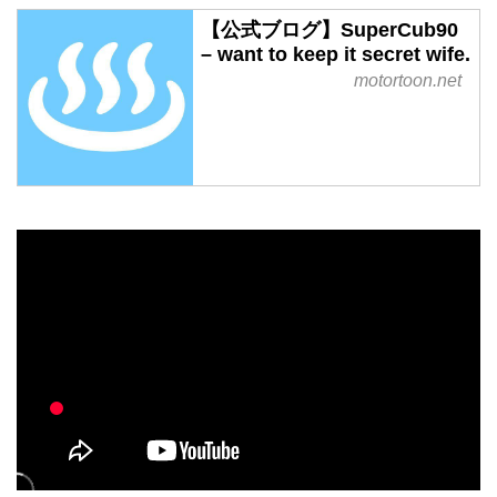
【公式ブログ】SuperCub90
– want to keep it secret wife.
motortoon.net