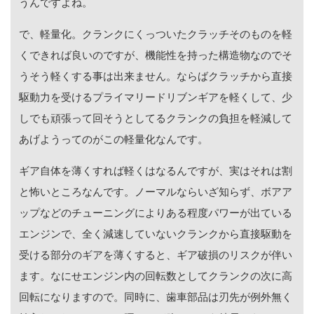
うんですよね。
で、軽量化。クランクにくっついたクラッチそのものを軽
くできれば良いのですが、機能性を持った構造物なのでそ
うそう軽くする事は出来ません。ならばクラッチから直接
駆動力を受けるプライマリードリブンギアを軽くして、少
しでも頑張って回そうとしてるクランクの負担を軽減して
あげようってのがこの軽量化なんです。
ギア自体を薄くすれば軽くはなるんですが、実はそれは割
と怖いところなんです。ノーマルならいざ知らず、ボアア
ップなどのチューニングによりある程度パワーが出ている
エンジンで、全く減速していないクランクから直接駆動を
受ける部分のギアを薄くすると、ギア破損のリスクが伴い
ます。なにせエンジン内の回転数としてクランクの次に高
回転になりますので。同時に、歯車部品は刃先が例外無く