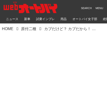
ニュース
新車
試乗インプレ
用品
オートバイ女子部
絶
HOME
原付二種
カブだけど？ カブだから！ ホンダSUPER CUB90を林道仕様にするのだ───〈若林浩志のスーパー・カブカブ・ダイアリーズ Vol.10〉