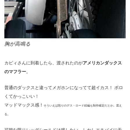
胸が高鳴る
カビィさんに到着したら、渡されたのが
アメリカンダックス
のマフラー
。
普通のダックスと違ってメガホンになってて超イカス！ ボロ
くてかっこいい！
マッドマックス感！
そういえば怒りのデス・ロード続編も制作確定だとか。震え
る。
可能な限りレッグシールドは残したい。しかしエキパイに干