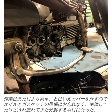
上が超軽量、下がノーマル。
作業は見た目より簡単。とはいえカバーを外すので
穴の分だけ軽いのだ。
オイルとガスケットの準備はお忘れなく。準備して
たけど入れ忘れてまた分解する羽目になった。