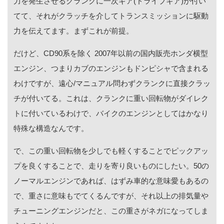
力を発生させるクランクに一次ギア(ドライブギア)が付い
てて、それがクラッチを介してトランスミッションに駆動
力を伝えてます。まずこれが前提。
だけど、CD90系を除く 2007年以前の国内販売ホンダ横型
エンジン、つまりカブのエンジンもドンピシャで含まれる
わけですが、遠心/マニュアル問わずクランクに直接クラッ
チが付いてる。これは、クランクに重い回転物がダイレク
トに付いているわけで、バイクのエンジンとしてはかなり
特殊な構造なんです。
で、この重い回転物を少しでも軽くすることでピックアッ
プを良くすることで、走りを寄り良いものにしたい。50の
ノーマルエンジンであれば、はずみ車的な意味愛もあるの
で、重さに意味もでてくるんですが、それ以上の排気量や
チューニングエンジンだと、この重さがネガになってしま