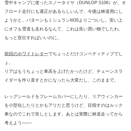
雪中キャンプに使ったスノータイヤ（DUNLOP S106）が、オ
フロード走行にも適正があるらしいんで、今後は林道用にし
ようかと。パターンもミシュランM35よりごついし。安い上
にオフも雪道も走れるなんて、これは良い買い物でしたわ。
もっと宣伝すればいいのに。
前回のホワイトレター
でちょっとだけコンペティティブでし
ょ。
リアはもうちょっと車高を上げたかったけど、チェーンスラ
イダーを作り直すとかになったら大変だし、このままで。
レッグシールドをフレームカバーにしたり、リアウィンカー
を小型化したりとかもアリだと思うけど、目指すのはルック
車なのでこれで良しとします。あとは実際に林道走ってから
考えよう───