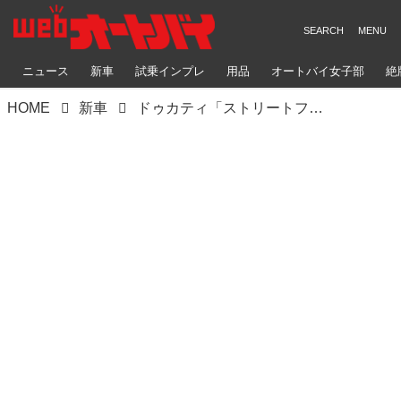
ニュース
新車
試乗インプレ
用品
オートバイ女子部
絶
HOME
新車
ドゥカティ「ストリートファイターV4S」の魅力。特徴を徹底解説！ ゴーグル2020年5月号はDUCATI大特集！