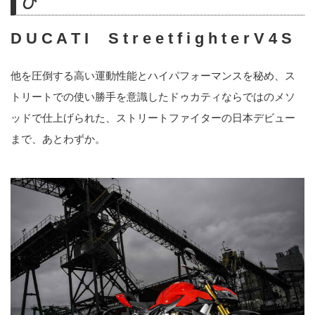
び
D U C A T I S t r e e t f i g h t e r V 4 S
他を圧倒する高い運動性能とハイパフォーマンスを秘め、ス
トリートでの使い勝手を意識したドゥカティならではのメソ
ッドで仕上げられた、ストリートファイターの日本デビュー
まで、あとわずか。