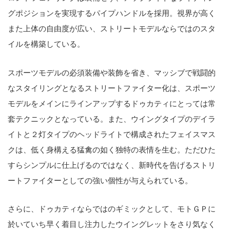
グポジションを実現するパイプハンドルを採用。視界が高く
また上体の自由度が広い、ストリートモデルならではのスタ
イルを構築している。
スポーツモデルの必須装備や装飾を省き、マッシブで戦闘的
なスタイリングとなるストリートファイター化は、スポーツ
モデルをメインにラインアップするドゥカティにとっては常
套テクニックとなっている。また、ウイングタイプのデイラ
イトと２灯タイプのヘッドライトで構成されたフェイスマス
クは、低く身構える猛禽の如く独特の表情を生む。ただひた
すらシンプルに仕上げるのではなく、新時代を告げるストリ
ートファイターとしての強い個性が与えられている。
さらに、ドゥカティならではのギミックとして、モトＧＰに
於いていち早く着目し注力したウイングレットをさり気なく