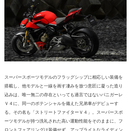
スーパースポーツモデルのフラッグシップに相応しい装備を
搭載し、他モデルと一線を画す凄みを放つ意匠に凝った造り
込みは、唯一無二の存在といっても過言ではないパニガーレ
Ｖ４に、同一のポテンシャルを備えた兄弟車がデビューす
る。その名も「ストリートファイターＶ４」。スーパースポ
ーツモデルが持つ洗礼された高い運動性能をそのままに、フ
ロントフェアリングは装備せず、アップライトなライディン