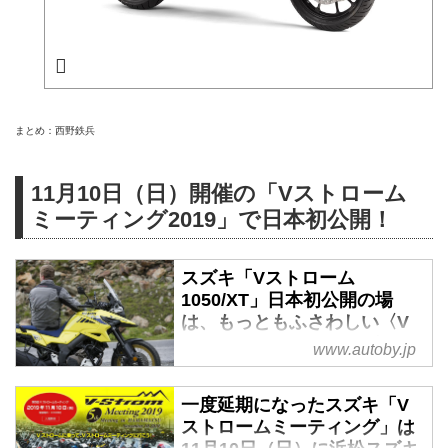
まとめ：西野鉄兵
11月10日（日）開催の「Vストローム
ミーティング2019」で日本初公開！
スズキ「Vストローム
1050/XT」日本初公開の場
は、もっともふさわしい〈V
ストロームミーティング
www.autoby.jp
2019〉に決定！ 11月10日
（日）開催 - webオートバイ
一度延期になったスズキ「V
浜松のスズキ本社に来場すれば、
ストロームミーティング」は
アンベールの瞬間に立ち会える！