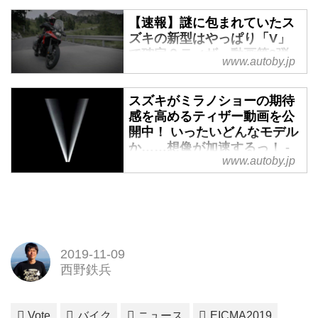
も入場OK！
ベンチャーモデルらしい、ステー
【速報】謎に包まれていたス
...
ジを選ばない快適性に磨きをかけ
ズキの新型はやっぱり「V」
たスポーツアドベンチャーツアラ
で確定？ティザー動画第3弾
www.autoby.jp
ーとして進化したのが、このV-
で走行映像が公開！ - webオ
STROM1050です。
ートバイ
伝説の「DR-BIG]を想わせるスタ
スズキがミラノショーの期待
10月31日（木）、YouTubeチャ
イリングが魅力的！
感を高めるティザー動画を公
ンネル「SuzukiBikesUK」で公開
特に注目したいのがそのスタイリ
開中！ いったいどんなモデル
された映像がこれだ！！
ング。1988年に発売され「DR-
か……想像が加速するっ！ -
11月5日（火）に始まる
www.autoby.jp
BIG」として愛された名機
webオートバイ
EICMA（ミラノショー）での公開
「DR750S」をモチーフに、現代
すでにEICMAへと発進しているス
が予告されていたスズキの新型モ
のテイストを織り交ぜながら仕上
ズキ、11月も新型車が待ってい
デルが、YouTubeチャンネル
げたフォルムは、DR-...
る！
「SuzukiBikesUK」で、ついにお
東京モーターショー2019で沸く
披露目されました。
このタイミングで、早くもスズキ
2019-11-09
約2週間前にアップされた第一弾
は11月のEICMA（ミラノショ
西野鉄兵
ティザー動画は、キーホルダーの
ー）へ向けて動き出しました。
み。一週間前にアップされた第二
YouTubeチャンネル
弾は、各部に寄った映像。
Vote
バイク
ニュース
EICMA2019
「SuzukiBikesUK」には、タイト