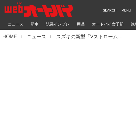
ニュース
新車
試乗インプレ
用品
オートバイ女子部
絶
HOME
ニュース
スズキの新型「Vストローム1050/XT」は好みの分かれるカラーバリエーション。それぞれの人気ナンバーワンはどれか？