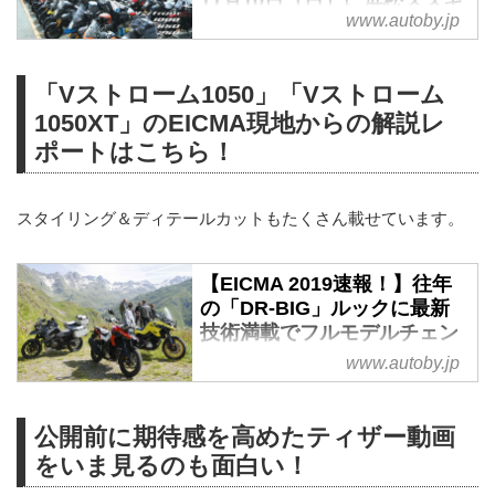
11月10日（日）に浜松スズキ
11月5日に開幕したイタリアミラ
www.autoby.jp
本社で開催されます！ - web
ノのEICMA2019でスズキの新型
オートバイ
「Vストローム1050」「Vストロ
記念すべき5回目の開催！ 全国の
「Vストローム1050」「Vストローム
ーム1050XT」が世界初公開され
Vストローム乗りが大集合！
1050XT」のEICMA現地からの解説レ
ましたね！
9月8日に予定されていた「Vスト
Vストローム1050XT
ポートはこちら！
ロームミーティング」が台風の影
Vストローム1050XT
響で延期され、今週末、11月10
外観が一新したのはもちろん、最
日（日）に開催されます！
スタイリング＆ディテールカットもたくさん載せています。
新機能も満載し、さらに車名も
今年で5回目となるVストローム
「1000」から「1050」に。これ
ミーティング 2019の開催地は、
ぞフルモデルチェンジといえる、
【EICMA 2019速報！】往年
これまで通り静岡県浜松市のスズ
ビッグニュースでした。
の「DR-BIG」ルックに最新
キ本社です。
新型「V-STROM 1050/XT」につ
技術満載でフルモデルチェン
2018年Vストロームミーテイング
いて、詳しくはこちらをご覧くだ
ジ！スズキ V-
www.autoby.jp
の様子。昨年、同時期に開催され
さい。
STROM1050/XT【動画もあ
た第4回大会では、総勢884名・
【E...
り】 - webオートバイ
計563台のバイクが集結しまし
公開前に期待感を高めたティザー動画
た。
開発のテーマは「冒険の達人」！
をいま見るのも面白い！
もちろん参加無料で、Vストロー
「The Master of Adventure」（冒
ムシリーズのオーナーじゃなくて
険の達人）を開発テーマに、アド