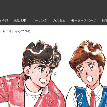
女子部
絶版名車
ツーリング
カスタム
モータースポーツ
雑
楠みちはる〈僕のバイク道・漫画道〉第8回「今日からプロの漫画家だ」／『あいつとララバイ』完結30周年記念企画