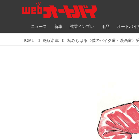
ニュース
新車
試乗インプレ
用品
オートバイ
HOME
絶版名車