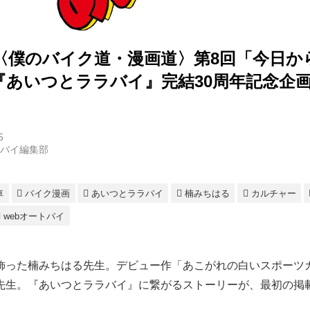
〈僕のバイク道・漫画道〉第8回「今日か
『あいつとララバイ』完結30周年記念企
5
トバイ編集部
車
バイク漫画
あいつとララバイ
楠みちはる
カルチャー
webオートバイ
飾った楠みちはる先生。デビュー作「あこがれの白いスポーツ
先生。『あいつとララバイ』に繋がるストーリーが、最初の掲