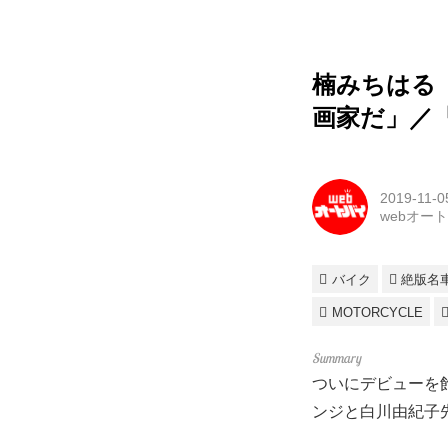
楠みちはる
画家だ」／
2019-11-0
webオー
バイク
絶版名
MOTORCYCLE
ついにデビューを
ンジと白川由紀子