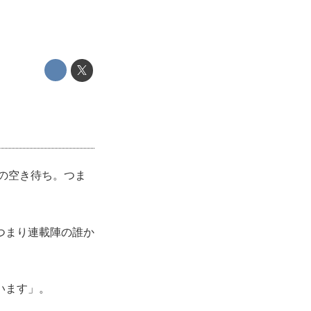
ジの空き待ち。つま
つまり連載陣の誰か
います」。