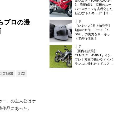
外】
ヨシムラ「TORNADO S-
1」詳細解説｜究極のスー
パースポーツを具現化した
新たな“トルネード”【ヨシ
ムラ伝】
らプロの漫
【いよいよ9月上旬発売】
画
期待の新作・アライ「X-
SNC」の実力をサーキッ
トで先行体験！
【国内初試乗】
CFMOTO「450MT」イン
プレ｜素直で扱いやすくバ
ランスに優れたミドルアド
ベンチャー！
XT500
Z2
カー」の主人公はケ
載作品にあった。