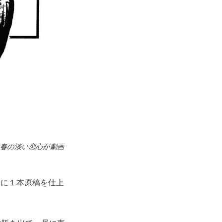
青春の淡い恋心が劇画
月に１本原稿を仕上