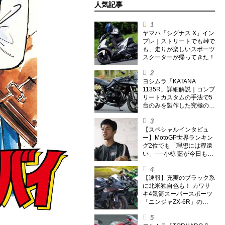
人気記事
ヤマハ「シグナス X」イン
プレ｜ストリートでも峠で
も、走りが楽しいスポーツ
スクーターが帰ってきた！
ヨシムラ「KATANA
1135R」詳細解説｜コンプ
リートカスタムの手法で5
台のみを製作した究極の銘
刀【ヨシムラ伝】
【スペシャルインタビュ
ー】MotoGP世界ランキン
グ2位でも「理想には程遠
い」──小椋 藍が今日も走
り続ける理由
【速報】充実のブラック系
に北米独自色も！ カワサ
キ4気筒スーパースポーツ
「ニンジャZX-6R」の
2027年モデルを発表、2気
筒ニンジャも出たよ【海