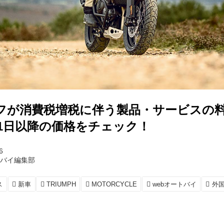
フが消費税増税に伴う製品・サービスの
月1日以降の価格をチェック！
6
トバイ編集部
ス
新車
TRIUMPH
MOTORCYCLE
webオートバイ
外