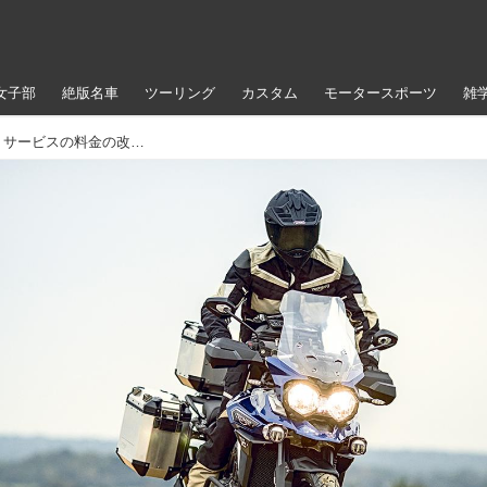
女子部
絶版名車
ツーリング
カスタム
モータースポーツ
雑
トライアンフが消費税増税に伴う製品・サービスの料金の改定を発表！ 10月1日以降の価格をチェック！