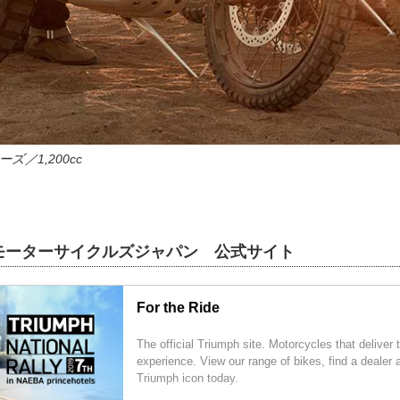
リーズ／1,200cc
モーターサイクルズジャパン 公式サイト
For the Ride
The official Triumph site. Motorcycles that deliver 
experience. View our range of bikes, find a dealer a
Triumph icon today.