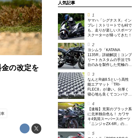
人気記事
ヤマハ「シグナス X」イン
プレ｜ストリートでも峠で
も、走りが楽しいスポーツ
スクーターが帰ってきた！
ヨシムラ「KATANA
1135R」詳細解説｜コンプ
リートカスタムの手法で5
台のみを製作した究極の銘
料金の改定を
刀【ヨシムラ伝】
なんとR値8.5という高性
能エアマット「TRI-
FLEC8」が凄い。分厚く
寝心地も良くてコンパクト
なオールシーズン対応マッ
トを試してみた〈若林浩志
のスーパー・カブカブ・ダ
【速報】充実のブラック系
国車
イアリーズ Vol.385〉
に北米独自色も！ カワサ
キ4気筒スーパースポーツ
「ニンジャZX-6R」の
2027年モデルを発表、2気
筒ニンジャも出たよ【海