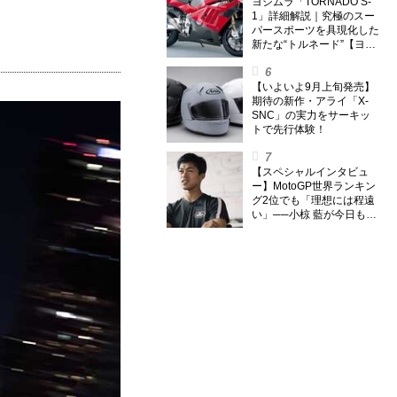
外】
ヨシムラ「TORNADO S-
1」詳細解説｜究極のスー
パースポーツを具現化した
新たな“トルネード”【ヨシ
ムラ伝】
【いよいよ9月上旬発売】
期待の新作・アライ「X-
SNC」の実力をサーキッ
トで先行体験！
【スペシャルインタビュ
ー】MotoGP世界ランキン
グ2位でも「理想には程遠
い」──小椋 藍が今日も走
り続ける理由