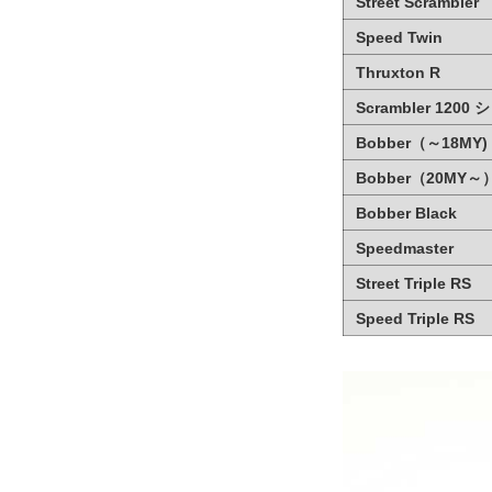
Street Scrambler
Speed Twin
Thruxton R
Scrambler 1200
Bobber（～18MY)
Bobber（20MY～
Bobber Black
Speedmaster
Street Triple RS
Speed Triple RS