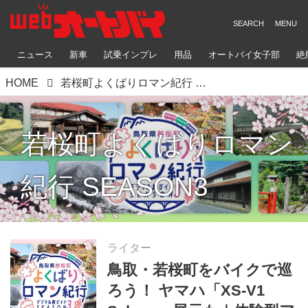
ニュース
新車
試乗インプレ
用品
オートバイ女子部
絶
HOME
若桜町よくばりロマン紀行 SEASON3
若桜町よくばりロマン
紀行 SEASON3
ライター
鳥取・若桜町をバイクで巡
ろう！ ヤマハ「XS-V1