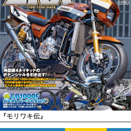
『モリワキ伝』