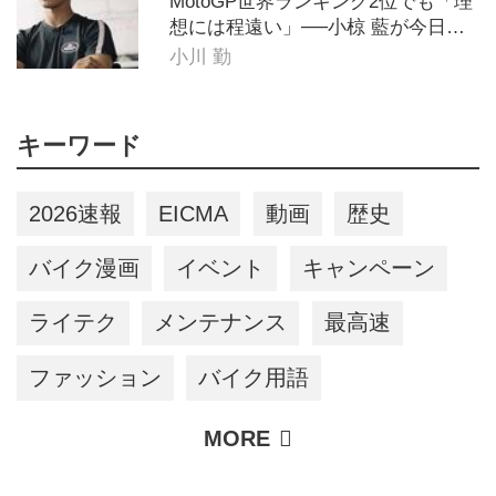
MotoGP世界ランキング2位でも「理
想には程遠い」──小椋 藍が今日も
走り続ける理由
小川 勤
キーワード
2026速報
EICMA
動画
歴史
バイク漫画
イベント
キャンペーン
ライテク
メンテナンス
最高速
ファッション
バイク用語