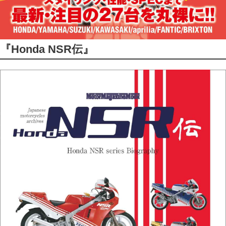
『Honda NSR伝』