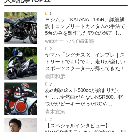
ヨシムラ「KATANA 1135R」詳細解
説｜コンプリートカスタムの手法で
5台のみを製作した究極の銘刀【ヨ
シムラ伝】
webオートバイ編集部
ヤマハ「シグナス X」インプレ｜ス
トリートでも峠でも、走りが楽しい
スポーツスクーターが帰ってきた！
横田和彦
あの頃の2スト500ccが始まりだっ
た……全然曲がらないNSR500、軽
快だがピーキーだったRGV-
Γ500【ノブ青木のA.M.R. (アオキマ
青木宣篤
ニアックレーシング) Vol.1】
【スペシャルインタビュー】