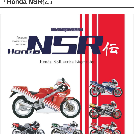
『Honda NSR伝』