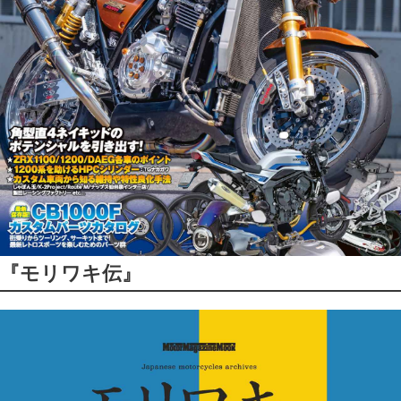
『モリワキ伝』