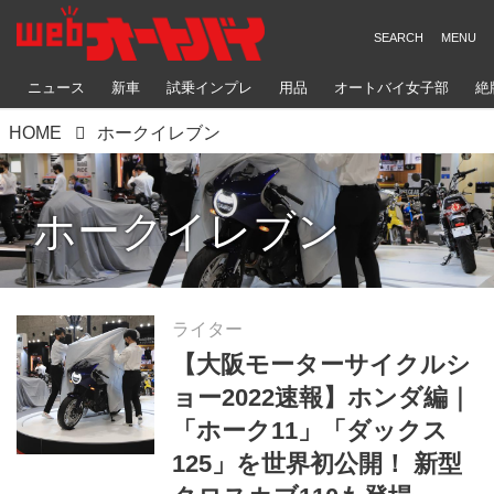
ニュース
新車
試乗インプレ
用品
オートバイ女子部
絶
HOME
ホークイレブン
ホークイレブン
ライター
【大阪モーターサイクルシ
ョー2022速報】ホンダ編｜
「ホーク11」「ダックス
125」を世界初公開！ 新型