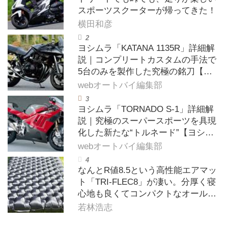
スポーツスクーターが帰ってきた！
横田和彦
ヨシムラ「KATANA 1135R」詳細解
説｜コンプリートカスタムの手法で
5台のみを製作した究極の銘刀【ヨ
シムラ伝】
webオートバイ編集部
ヨシムラ「TORNADO S-1」詳細解
説｜究極のスーパースポーツを具現
化した新たな“トルネード”【ヨシム
ラ伝】
webオートバイ編集部
なんとR値8.5という高性能エアマッ
ト「TRI-FLEC8」が凄い。分厚く寝
心地も良くてコンパクトなオールシ
ーズン対応マットを試してみた〈若
若林浩志
林浩志のスーパー・カブカブ・ダイ