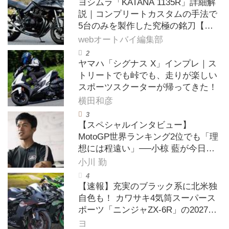
ヨシムラ「KATANA 1135R」詳細解
説｜コンプリートカスタムの手法で
5台のみを製作した究極の銘刀【ヨ
シムラ伝】
webオートバイ編集部
ヤマハ「シグナス X」インプレ｜ス
トリートでも峠でも、走りが楽しい
スポーツスクーターが帰ってきた！
横田和彦
【スペシャルインタビュー】
MotoGP世界ランキング2位でも「理
想には程遠い」──小椋 藍が今日も
走り続ける理由
小川 勤
【速報】充実のブラック系に北米独
自色も！ カワサキ4気筒スーパース
ポーツ「ニンジャZX-6R」の2027年
モデルを発表、2気筒ニンジャも出
ヨ