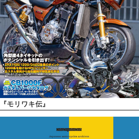
『モリワキ伝』