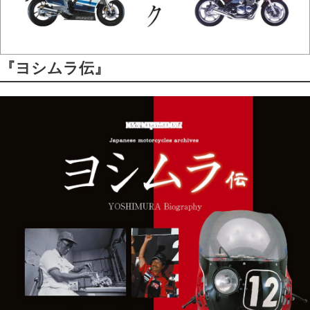
『ヨシムラ伝』