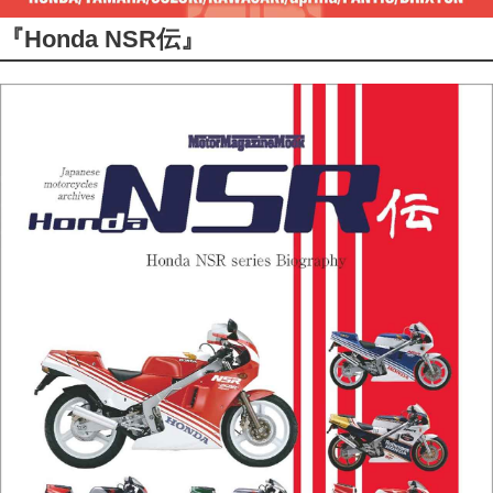
『Honda NSR伝』