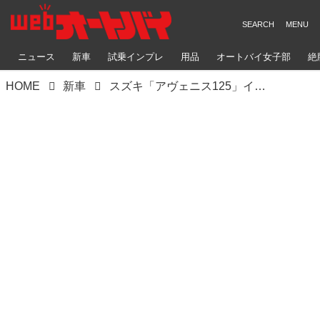
ニュース
新車
試乗インプレ
用品
オートバイ女子部
絶
HOME
新車
スズキ「アヴェニス125」インプレ｜軽快な走りを楽しめる、スポーティなシティコミューター