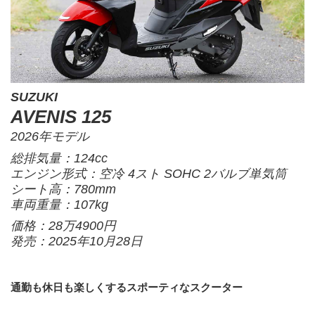
SUZUKI
AVENIS 125
2026年モデル
総排気量：124cc
エンジン形式：空冷 4スト SOHC 2バルブ単気筒
シート高：780mm
車両重量：107kg
価格：28万4900円
発売：2025年10月28日
通勤も休日も楽しくするスポーティなスクーター