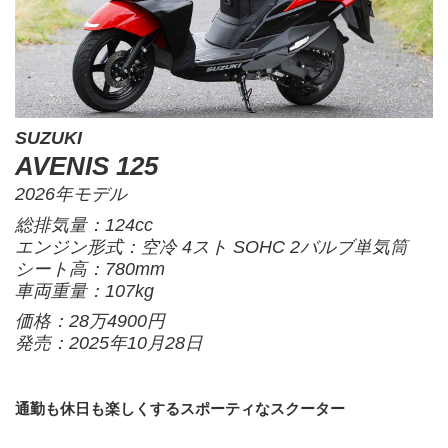
SUZUKI
AVENIS 125
2026年モデル
総排気量：124cc
エンジン形式：空冷 4スト SOHC 2バルブ単気筒
シート高：780mm
車両重量：107kg
価格：28万4900円
発売：2025年10月28日
通勤も休日も楽しくするスポーティなスクーター