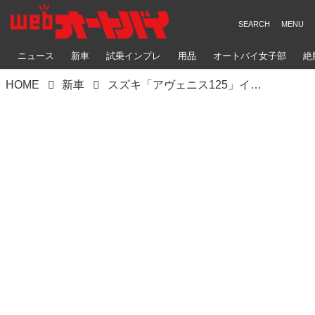
ニュース
新車
試乗インプレ
用品
オートバイ女子部
絶
HOME
新車
スズキ「アヴェニス125」インプレ｜軽快な走りを楽しめる、スポーティなシティコミューター