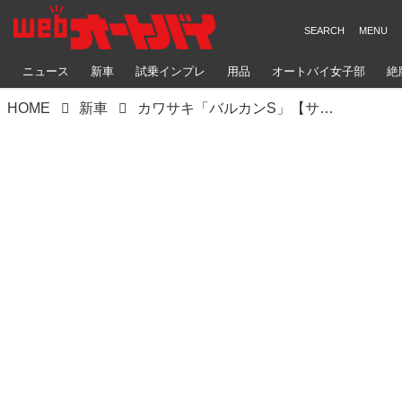
ニュース
新車
試乗インプレ
用品
オートバイ女子部
絶
HOME
新車
カワサキ「バルカンS」【サクッと読める！2026年モデル国産車図鑑】