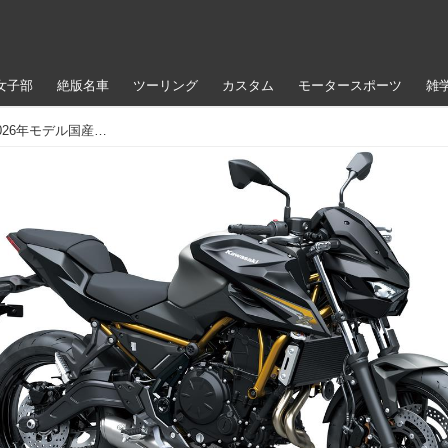
女子部
絶版名車
ツーリング
カスタム
モータースポーツ
雑
カワサキ「Z650 / S」【サクッと読める！2026年モデル国産車図鑑】