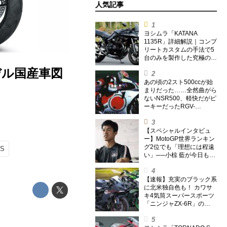
人気記事
ヨシムラ「KATANA
1135R」詳細解説｜コンプ
リートカスタムの手法で5
台のみを製作した究極の銘
刀【ヨシムラ伝】
モデル国産車図
あの頃の2スト500ccが始
まりだった……全然曲がら
ないNSR500、軽快だがピ
ーキーだったRGV-
Γ500【ノブ青木のA.M.R.
(アオキマニアックレーシ
ング) Vol.1】
【スペシャルインタビュ
ー】MotoGP世界ランキン
グ2位でも「理想には程遠
0S
い」──小椋 藍が今日も走
り続ける理由
【速報】充実のブラック系
に北米独自色も！ カワサ
キ4気筒スーパースポーツ
「ニンジャZX-6R」の
2027年モデルを発表、2気
筒ニンジャも出たよ【海