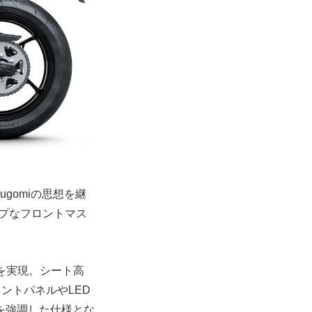
ugomiの思想を継
ープなフロントマス
ンを実現。シート高
メントパネルやLED
を強調した仕様とな