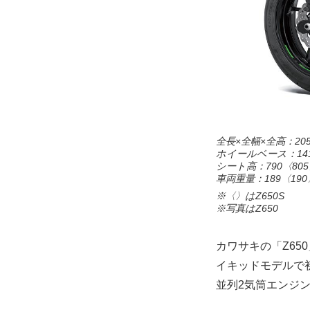
全長×全幅×全高：2055×
ホイールベース：141
シート高：790〈80
車両重量：189〈190
※〈〉はZ650S
※写真はZ650
カワサキの「Z65
イキッドモデルで
並列2気筒エンジ