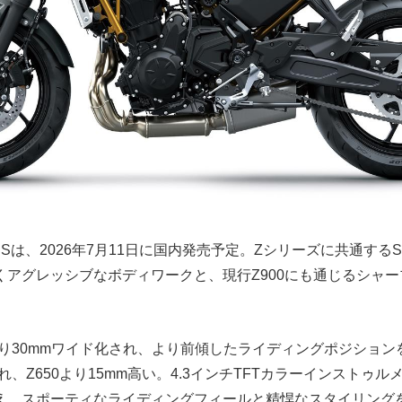
 Sは、2026年7月11日に国内発売予定。Zシリーズに共通するS
くアグレッシブなボディワークと、現行Z900にも通じるシャ
。
より30mmワイド化され、より前傾したライディングポジショ
れ、Z650より15mm高い。4.3インチTFTカラーインストゥル
え、スポーティなライディングフィールと精悍なスタイリング