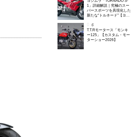
外】
ヨシムラ「TORNADO S-
1」詳細解説｜究極のスー
パースポーツを具現化した
新たな“トルネード”【ヨシ
ムラ伝】
T.T.Rモータース「モンキ
ー125」【カスタム・モー
ターショー2026】