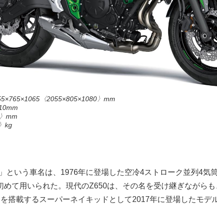
765×1065〈2055×805×1080〉mm
0mm
5〉mm
〉kg
0」という車名は、1976年に登場した空冷4ストローク並列4気
初めて用いられた。現代のZ650は、その名を受け継ぎながらも
ンを搭載するスーパーネイキッドとして2017年に登場したモデ