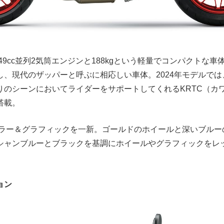
649cc並列2気筒エンジンと188kgという軽量でコンパクトな
し、現代のザッパーと呼ぶに相応しい車体。2024年モデルで
りのシーンにおいてライダーをサポートしてくれるKRTC（カ
搭載。
はカラー＆グラフィックを一新。ゴールドのホイールと深いブル
シャンブルーとブラックを基調にホイールやグラフィックをレ
。
ョン