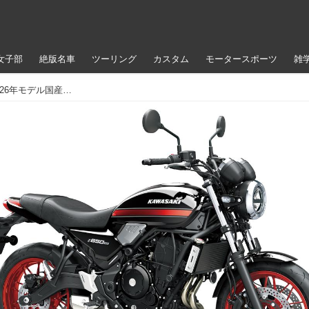
女子部
絶版名車
ツーリング
カスタム
モータースポーツ
雑
カワサキ「Z650RS」【サクッと読める！2026年モデル国産車図鑑】