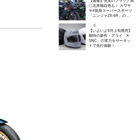
【速報】充実のブラック系
に北米独自色も！ カワサ
キ4気筒スーパースポーツ
「ニンジャZX-6R」の
2027年モデルを発表、2気
筒ニンジャも出たよ【海
外】
【いよいよ9月上旬発売】
期待の新作・アライ「X-
SNC」の実力をサーキッ
トで先行体験！