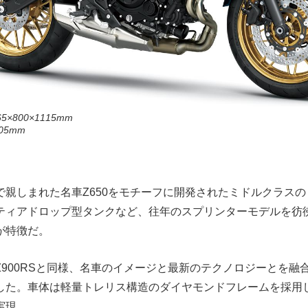
×800×1115mm
5mm
で親しまれた名車Z650をモチーフに開発されたミドルクラス
ティアドロップ型タンクなど、往年のスプリンターモデルを彷
が特徴だ。
900RSと同様、名車のイメージと最新のテクノロジーとを融合さ
した。車体は軽量トレリス構造のダイヤモンドフレームを採用
実現。