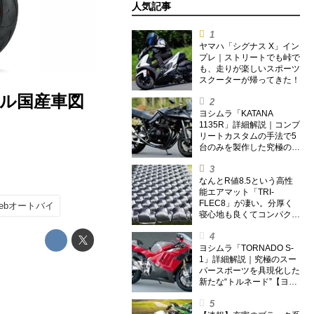
人気記事
ヤマハ「シグナス X」イン
プレ｜ストリートでも峠で
も、走りが楽しいスポーツ
スクーターが帰ってきた！
デル国産車図
ヨシムラ「KATANA
1135R」詳細解説｜コンプ
リートカスタムの手法で5
台のみを製作した究極の銘
刀【ヨシムラ伝】
なんとR値8.5という高性
能エアマット「TRI-
FLEC8」が凄い。分厚く
webオートバイ
寝心地も良くてコンパクト
なオールシーズン対応マッ
トを試してみた〈若林浩志
のスーパー・カブカブ・ダ
ヨシムラ「TORNADO S-
イアリーズ Vol.385〉
1」詳細解説｜究極のスー
パースポーツを具現化した
新たな“トルネード”【ヨシ
ムラ伝】