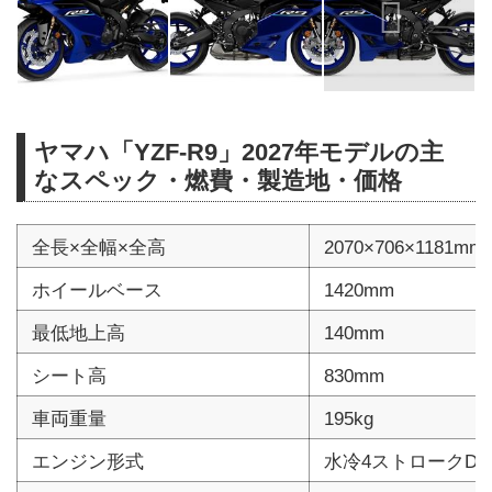
ヤマハ「YZF-R9」2027年モデルの主
なスペック・燃費・製造地・価格
全長×全幅×全高
2070×706×1181mm
ホイールベース
1420mm
最低地上高
140mm
シート高
830mm
車両重量
195kg
エンジン形式
水冷4ストロークDO