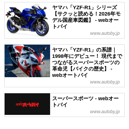
ヤマハ「YZF-R1」シリーズ
【サクッと読める！2026年モ
デル国産車図鑑】 - webオー
トバイ
www.autoby.jp
ヤマハ「YZF-R1」の系譜｜
1998年にデビュー！ 現代まで
つながるスーパースポーツの
革命児【バイクの歴史】 -
webオートバイ
www.autoby.jp
スーパースポーツ - webオー
トバイ
www.autoby.jp