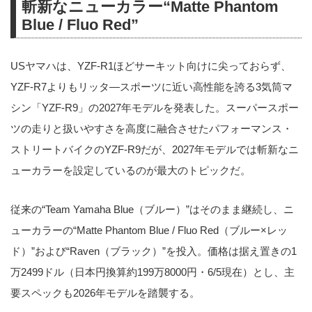
斬新なニューカラー“Matte Phantom
Blue / Fluo Red”
USヤマハは、YZF-R1ほどサーキット向けに尖っておらず、
YZF-R7よりもリッタ―スポーツに近い高性能を誇る3気筒マ
シン「YZF-R9」の2027年モデルを発表した。スーパースポー
ツの走りと扱いやすさを高度に融合させたパフォーマンス・
ストリートバイクのYZF-R9だが、2027年モデルでは斬新なニ
ューカラーを設定しているのが最大のトピックだ。
従来の“Team Yamaha Blue（ブルー）”はそのまま継続し、ニ
ューカラーの“Matte Phantom Blue / Fluo Red（ブルー×レッ
ド）”および“Raven（ブラック）”を投入。価格は据え置きの1
万2499ドル（日本円換算約199万8000円・6/5現在）とし、主
要スペックも2026年モデルを踏襲する。