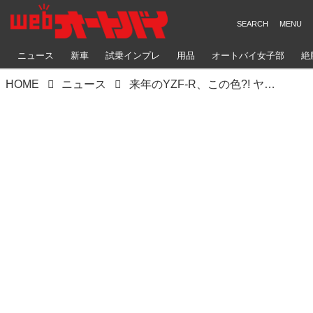
ニュース
新車
試乗インプレ
用品
オートバイ女子部
絶
HOME
ニュース
来年のYZF-R、この色?! ヤマハ「YZF-R9」2027年モデルの新色はマットファントムブルー×フルーレッド【北米】