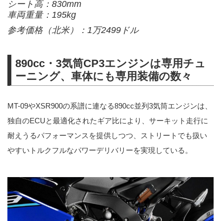
シート高：830mm
車両重量：195kg
参考価格（北米）：1万2499ドル
890cc・3気筒CP3エンジンは専用チュ
ーニング、車体にも専用装備の数々
MT-09やXSR900の系譜に連なる890cc並列3気筒エンジンは、
独自のECUと最適化されたギア比により、サーキット走行に
耐えうるパフォーマンスを提供しつつ、ストリートでも扱い
やすいトルクフルなパワーデリバリーを実現している。