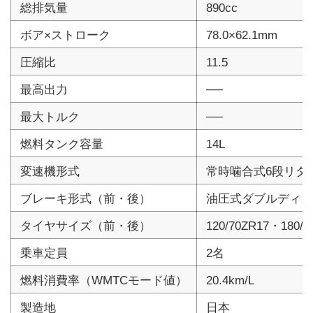
総排気量
890cc
ボア×ストローク
78.0×62.1mm
圧縮比
11.5
最高出力
──
最大トルク
──
燃料タンク容量
14L
変速機形式
常時噛合式6段リタ
ブレーキ形式（前・後）
油圧式ダブルディス
タイヤサイズ（前・後）
120/70ZR17・180/5
乗車定員
2名
燃料消費率（WMTCモード値）
20.4km/L
製造地
日本