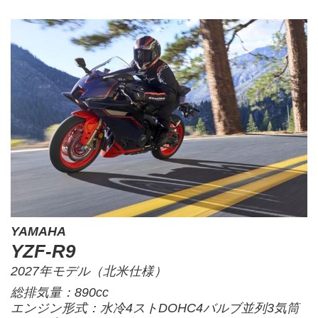
YAMAHA
YZF-R9
2027年モデル（北米仕様）
総排気量：890cc
エンジン形式：水冷4ストDOHC4バルブ並列3気筒