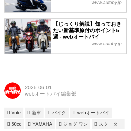
www.autoby.jp
【じっくり解説】知っておき
たい新基準原付のポイント5
選 - webオートバイ
www.autoby.jp
2026-06-01
webオートバイ編集部
Vote
新車
バイク
webオートバイ
50cc
YAMAHA
ジョグ ワン
スクーター