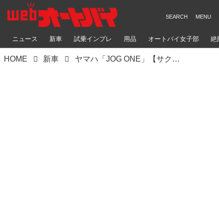
ニュース
新車
試乗インプレ
用品
オートバイ女子部
絶
HOME
新車
ヤマハ「JOG ONE」【サクッと読める！2026年モデル国産車図鑑】