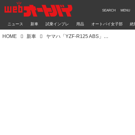
ニュース
新車
試乗インプレ
用品
オートバイ女子部
絶
HOME
新車
ヤマハ「YZF-R125 ABS」【サクッと読める！2026年モデル国産車図鑑】