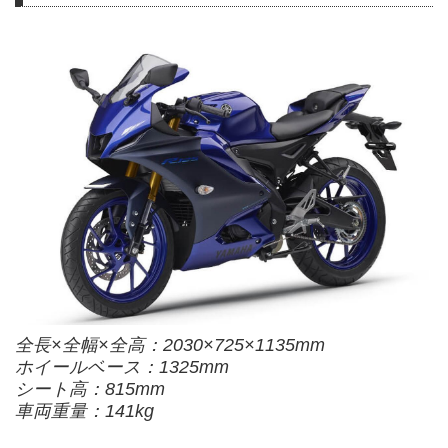
全長×全幅×全高：2030×725×1135mm
ホイールベース：1325mm
シート高：815mm
車両重量：141kg