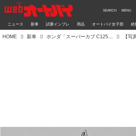
ニュース
新車
試乗インプレ
用品
オートバイ女子部
絶
HOME
新車
ホンダ「スーパーカブ C125」【サクッと読める！2026年モデル国産車図鑑】