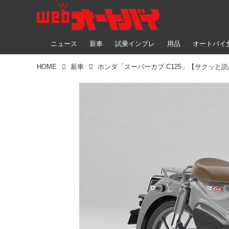
ニュース
新車
試乗インプレ
用品
オートバイ
HOME
新車