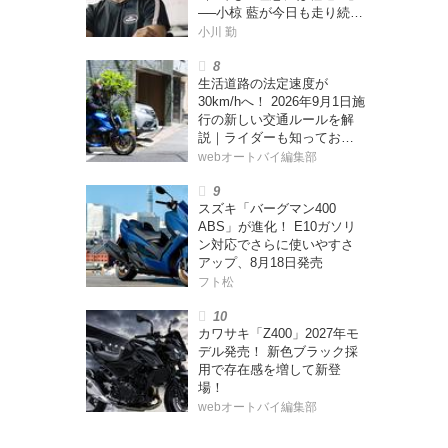
──小椋 藍が今日も走り続け
る理由
小川 勤
生活道路の法定速度が
30km/hへ！ 2026年9月1日施
行の新しい交通ルールを解
説｜ライダーも知っておく
べきポイントをチェック！
webオートバイ編集部
スズキ「バーグマン400
ABS」が進化！ E10ガソリ
ン対応でさらに使いやすさ
アップ、8月18日発売
フト松
カワサキ「Z400」2027年モ
デル発売！ 新色ブラック採
用で存在感を増して新登
場！
webオートバイ編集部