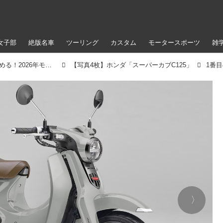
女子部
絶版名車
ツーリング
カスタム
モータースポーツ
雑
ホンダ「スーパーカブ C125」【サクッと読める！2026年モデル国産車図鑑】
【写真4枚】ホンダ「スーパーカブC125」
1番