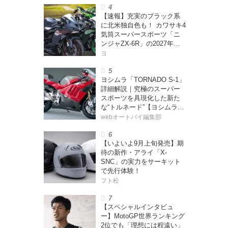
ー・カブカブ・ダイアリー
【速報】充実のブラック系
ズ Vol.385〉
に北米独自色も！ カワサキ4
気筒スーパースポーツ「ニ
ンジャZX-6R」の2027年モ
デルを発表、2気筒ニンジャ
ヨ
も出たよ【海外】
ヨシムラ「TORNADO S-1」
詳細解説｜究極のスーパー
スポーツを具現化した新た
な“トルネード”【ヨシムラ
伝】
webオートバイ編集部
【いよいよ9月上旬発売】期
待の新作・アライ「X-
SNC」の実力をサーキット
で先行体験！
フト松
【スペシャルインタビュ
ー】MotoGP世界ランキング
2位でも「理想には程遠い」