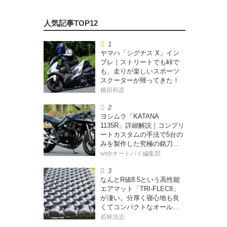
ヤマハ「シグナス X」イン
プレ｜ストリートでも峠で
も、走りが楽しいスポーツ
スクーターが帰ってきた！
横田和彦
ヨシムラ「KATANA
1135R」詳細解説｜コンプリ
ートカスタムの手法で5台の
みを製作した究極の銘刀
【ヨシムラ伝】
webオートバイ編集部
なんとR値8.5という高性能
エアマット「TRI-FLEC8」
が凄い。分厚く寝心地も良
くてコンパクトなオールシ
ーズン対応マットを試して
若林浩志
みた〈若林浩志のスーパ