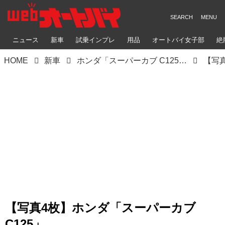
ニュース
新車
試乗インプレ
用品
オートバイ女子部
絶
HOME
新車
ホンダ「スーパーカブ C125」【サクッと読める！2026年モデル国産車図鑑】
【写真4枚】ホンダ「スーパーカブ
C125」