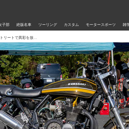
女子部
絶版名車
ツーリング
カスタム
モータースポーツ
雑
ASANO’s ZRX（カワサキZRX）VSBストリートで異彩を放つZRXシャシー使用の混成マシン【Heritage&Legends】