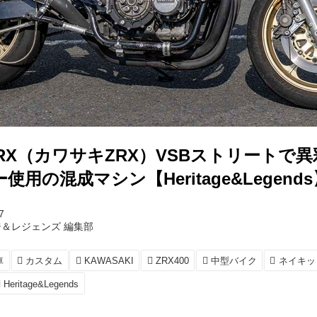
s ZRX（カワサキZRX）VSBストリートで
使用の混成マシン【Heritage&Legends
7
＆レジェンズ 編集部
車
カスタム
KAWASAKI
ZRX400
中型バイク
ネイキッ
Heritage&Legends