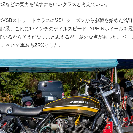
のZなどの実力を試すにもいいクラスと考えていい。
のVSBストリートクラスに’25年シーズンから参戦を始めた浅
Z系、これに17インチのゲイルスピードTYPE-Nホイールを
めているからそうだな……と思えるが、意外な点があった。ベー
った。それで車名もZRXとした。