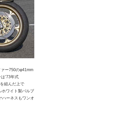
750のφ41mm
’73年式
ンクを組んだ上で
ブルホワイト製バルブ
ヤハーネスもワンオ