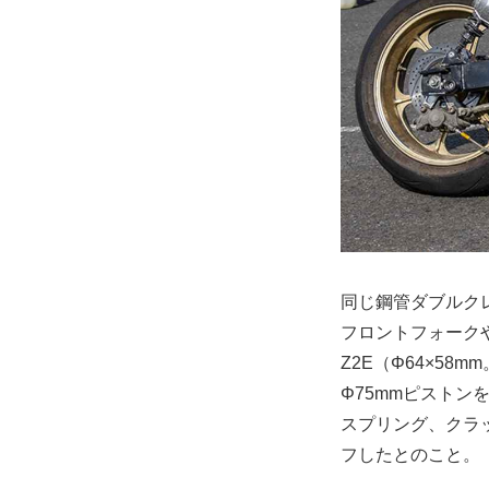
同じ鋼管ダブルクレ
フロントフォークや
Z2E（Φ64×58
Φ75mmピストン
スプリング、クラ
フしたとのこと。