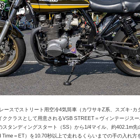
ッグレースでストリート用空冷4気筒車（カワサキZ系、スズキ･カ
ククラスとして用意されるVSB STREET＝ヴィンテージス
スタンディングスタート（SS）から1/4マイル、約402.1m
ed Time＝ET）を10.70秒以上で走れるくらいまでの手の入