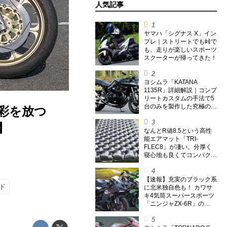
人気記事
ヤマハ「シグナス X」イン
プレ｜ストリートでも峠で
も、走りが楽しいスポーツ
スクーターが帰ってきた！
ヨシムラ「KATANA
1135R」詳細解説｜コンプ
リートカスタムの手法で5
台のみを製作した究極の銘
異彩を放つ
刀【ヨシムラ伝】
】
なんとR値8.5という高性
能エアマット「TRI-
FLEC8」が凄い。分厚く
寝心地も良くてコンパクト
なオールシーズン対応マッ
トを試してみた〈若林浩志
のスーパー・カブカブ・ダ
【速報】充実のブラック系
ド
イアリーズ Vol.385〉
に北米独自色も！ カワサ
キ4気筒スーパースポーツ
「ニンジャZX-6R」の
2027年モデルを発表、2気
筒ニンジャも出たよ【海