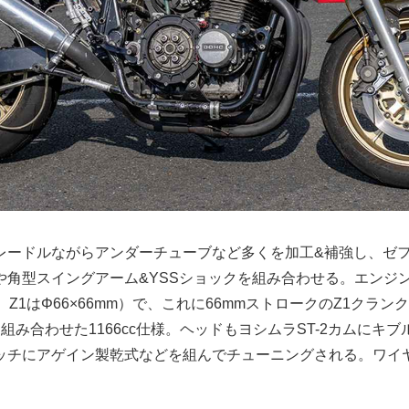
ードルながらアンダーチューブなど多くを加工&補強し、ゼファー
角型スイングアーム&YSSショックを組み合わせる。エンジンは
mm。Z1はΦ66×66mm）で、これに66mmストロークのZ1クラ
を組み合わせた1166cc仕様。ヘッドもヨシムラST-2カムにキ
ッチにアゲイン製乾式などを組んでチューニングされる。ワイ