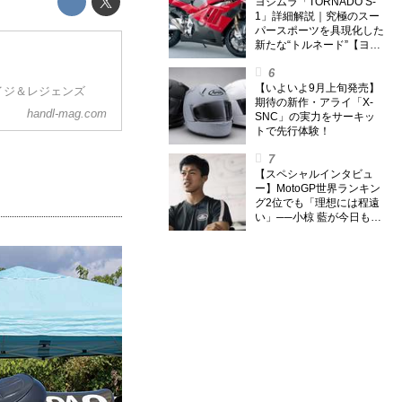
外】
ヨシムラ「TORNADO S-
1」詳細解説｜究極のスー
パースポーツを具現化した
新たな“トルネード”【ヨシ
ムラ伝】
【いよいよ9月上旬発売】
イジ＆レジェンズ
期待の新作・アライ「X-
handl-mag.com
SNC」の実力をサーキッ
トで先行体験！
【スペシャルインタビュ
ー】MotoGP世界ランキン
グ2位でも「理想には程遠
い」──小椋 藍が今日も走
り続ける理由