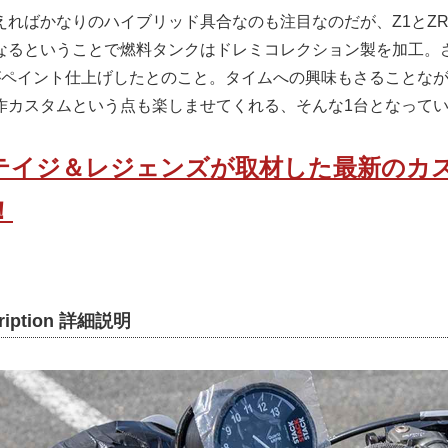
えればかなりのハイブリッド具合なのも注目なのだが、Z1とZ
なるということで燃料タンクはドレミコレクション製を加工。
ctoryがペイント仕上げしたとのこと。タイムへの興味もさること
作カスタムという点も楽しませてくれる、そんな1台となって
テイジ＆レジェンズが取材した最新のカ
！
scription 詳細説明