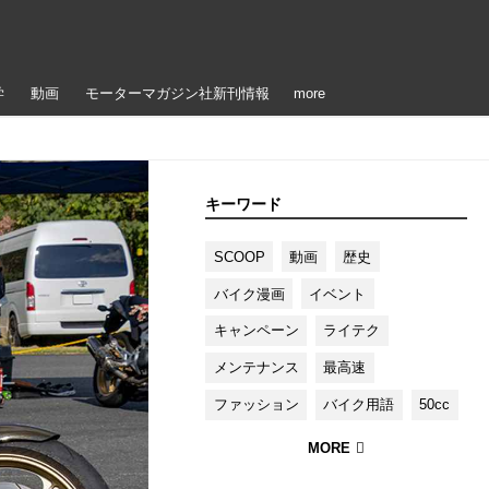
学
動画
モーターマガジン社新刊情報
more
キーワード
SCOOP
動画
歴史
バイク漫画
イベント
キャンペーン
ライテク
メンテナンス
最高速
ファッション
バイク用語
50cc