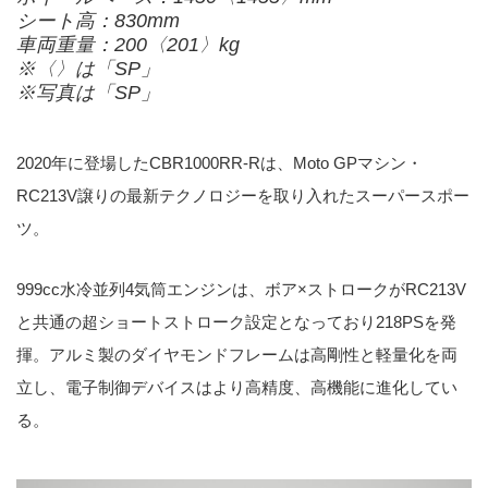
シート高：830mm
車両重量：200〈201〉kg
※〈〉は「SP」
※写真は「SP」
2020年に登場したCBR1000RR-Rは、Moto GPマシン・
RC213V譲りの最新テクノロジーを取り入れたスーパースポー
ツ。
999cc水冷並列4気筒エンジンは、ボア×ストロークがRC213V
と共通の超ショートストローク設定となっており218PSを発
揮。アルミ製のダイヤモンドフレームは高剛性と軽量化を両
立し、電子制御デバイスはより高精度、高機能に進化してい
る。