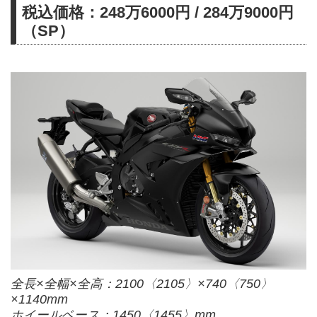
税込価格：248万6000円 / 284万9000円
（SP）
全長×全幅×全高：2100〈2105〉×740〈750〉
×1140mm
ホイールベース：1450〈1455〉mm