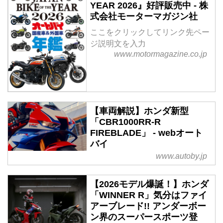
YEAR 2026』好評販売中 - 株
式会社モーターマガジン社
ここをクリックしてリンク先ペー
ジ説明文を入力
www.motormagazine.co.jp
【車両解説】ホンダ新型
「CBR1000RR-R
FIREBLADE」 - webオート
バイ
www.autoby.jp
【2026モデル爆誕！】ホンダ
「WINNER R」気分はファイ
アーブレード!! アンダーボー
ン界のスーパースポーツ登