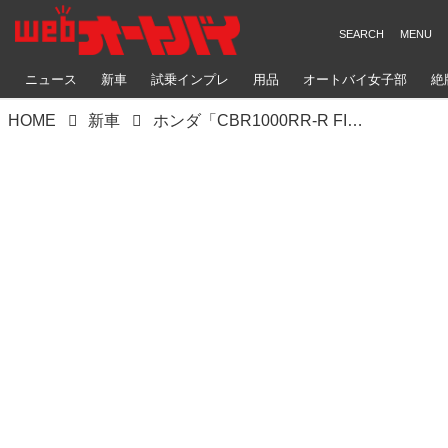
ニュース
新車
試乗インプレ
用品
オートバイ女子部
絶
HOME
新車
ホンダ「CBR1000RR‐R FIREBLADE / SP」【サクッと読める！2026年モデル国産車図鑑】