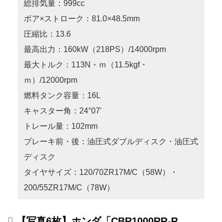
総排気量：999cc
ボア×ストローク：81.0×48.5mm
圧縮比：13.6
最高出力：160kW（218PS）/14000rpm
最大トルク：113N・ｍ（11.5kgf・
ｍ）/12000rpm
燃料タンク容量：16L
キャスター角：24°07'
トレール量：102mm
ブレーキ前・後：油圧式ダブルディスク・油圧式
ディスク
タイヤサイズ：120/70ZR17M/C（58W）・
200/55ZR17M/C（78W）
【写真6枚】ホンダ「CBR1000RR-R