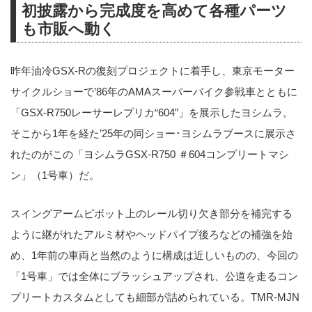
初披露から完成度を高めて各種パーツ
も市販へ動く
昨年油冷GSX-Rの復刻プロジェクトに着手し、東京モーター
サイクルショーで’86年のAMAスーパーバイク参戦車とともに
「GSX-R750レーサーレプリカ“604”」を展示したヨシムラ。
そこから1年を経た’25年の同ショー･ヨシムラブースに展示さ
れたのがこの「ヨシムラGSX-R750 ＃604コンプリートマシ
ン」（1号車）だ。
スイングアームピボット上のレール切り欠き部分を補完する
ように継がれたアルミ材やヘッドパイプ後ろなどの補強を始
め、1年前の車両と当然のように構成は近しいものの、今回の
「1号車」では全体にブラッシュアップされ、公道を走るコン
プリートカスタムとしても細部が詰められている。TMR-MJN