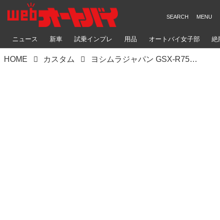
ニュース
新車
試乗インプレ
用品
オートバイ女子部
絶
HOME
カスタム
ヨシムラジャパン GSX-R750（スズキ GSX-R750）ヘリテイジプロジェクトの象徴コンプリート車を販売へ【Heritage&Legends】