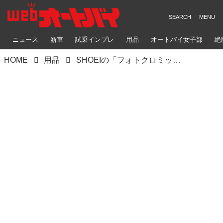
ニュース
新車
試乗インプレ
用品
オートバイ女子部
絶
HOME
用品
SHOEIの「フォトクロミックシールド」って知ってます？ ツーリングでもサーキット走行でも活躍します【葉月美優のバイク用品レポート】