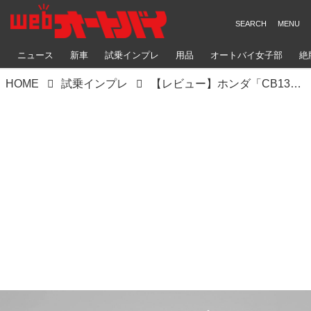
ニュース
新車
試乗インプレ
用品
オートバイ女子部
絶
HOME
試乗インプレ
【レビュー】ホンダ「CB1300SF」「CB1300SB」のファイナルエディションを徹底インプレ｜プロジェクトBIG-1の最後を飾る特別仕様