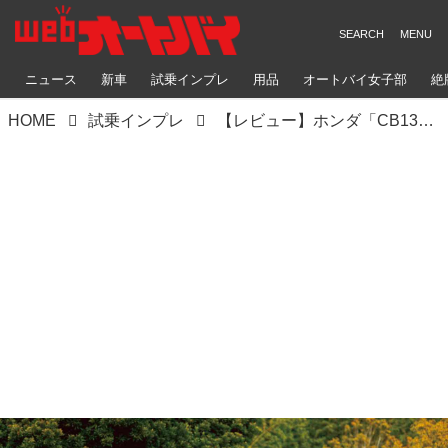
ニュース
新車
試乗インプレ
用品
オートバイ女子部
絶
HOME
試乗インプレ
【レビュー】ホンダ「CB1300SF」「CB1300SB」のファイナルエディションを徹底インプレ｜プロジェクトBIG-1の最後を飾る特別仕様