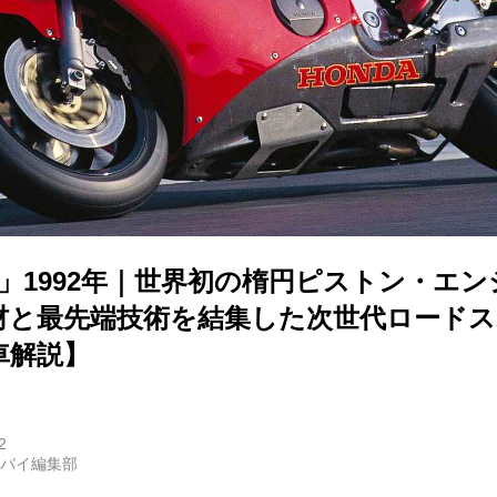
」1992年｜世界初の楕円ピストン・エ
材と最先端技術を結集した次世代ロード
車解説】
2
トバイ編集部