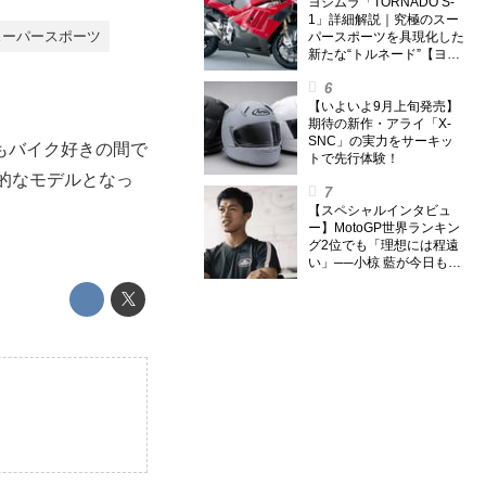
外】
ヨシムラ「TORNADO S-
1」詳細解説｜究極のスー
スーパースポーツ
パースポーツを具現化した
新たな“トルネード”【ヨシ
ムラ伝】
【いよいよ9月上旬発売】
期待の新作・アライ「X-
SNC」の実力をサーキッ
もバイク好きの間で
トで先行体験！
説的なモデルとなっ
【スペシャルインタビュ
ー】MotoGP世界ランキン
グ2位でも「理想には程遠
い」──小椋 藍が今日も走
り続ける理由