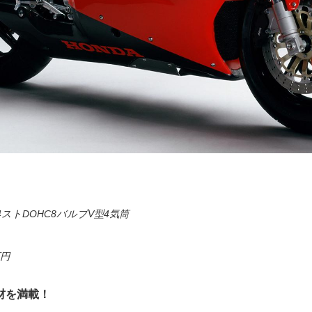
ストDOHC8バルブV型4気筒
万円
材を満載！