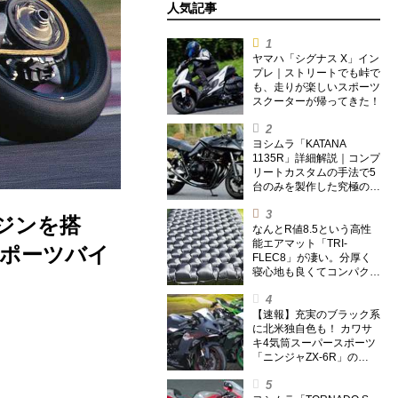
人気記事
ヤマハ「シグナス X」イン
プレ｜ストリートでも峠で
も、走りが楽しいスポーツ
スクーターが帰ってきた！
ヨシムラ「KATANA
1135R」詳細解説｜コンプ
リートカスタムの手法で5
台のみを製作した究極の銘
刀【ヨシムラ伝】
ンジンを搭
なんとR値8.5という高性
能エアマット「TRI-
スポーツバイ
FLEC8」が凄い。分厚く
寝心地も良くてコンパクト
なオールシーズン対応マッ
トを試してみた〈若林浩志
のスーパー・カブカブ・ダ
【速報】充実のブラック系
イアリーズ Vol.385〉
に北米独自色も！ カワサ
キ4気筒スーパースポーツ
「ニンジャZX-6R」の
2027年モデルを発表、2気
筒ニンジャも出たよ【海