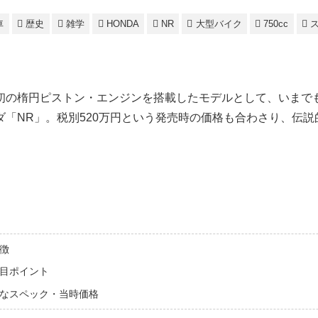
車
歴史
雑学
HONDA
NR
大型バイク
750cc
初の楕円ピストン・エンジンを搭載したモデルとして、いまで
ダ「NR」。税別520万円という発売時の価格も合わさり、伝
徴
注目ポイント
主なスペック・当時価格