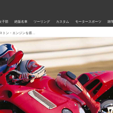
女子部
絶版名車
ツーリング
カスタム
モータースポーツ
雑
ホンダ「NR」1992年｜世界初の楕円ピストン・エンジンを搭載！高級素材と最先端技術を結集した次世代ロードスポーツバイク【絶版名車解説】