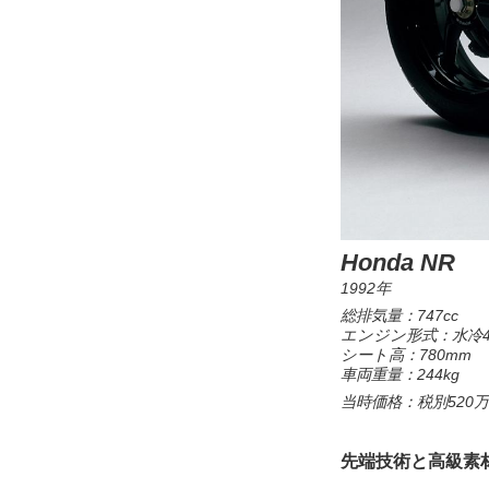
Honda NR
1992年
総排気量：747cc
エンジン形式：水冷4
シート高：780mm
車両重量：244kg
当時価格：税別520
先端技術と高級素