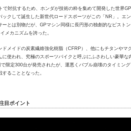
トで対抗するため、ホンダが技術の粋を集めて開発した世界GPレ
バックして誕生した新世代ロードスポーツがこの「NR」。エ
サーとは別物だが、GPマシン同様に長円形の独創的なピストン
ハイメカニズムを誇った。
ンドメイドの炭素繊維強化樹脂（CFRP）、他にもチタンやマ
んに使われ、究極のスポーツバイクと呼ぶにふさわしい豪華な
円で限定300台が発売されたが、運悪くバブル崩壊のタイミン
戦することとなった。
」注目ポイント