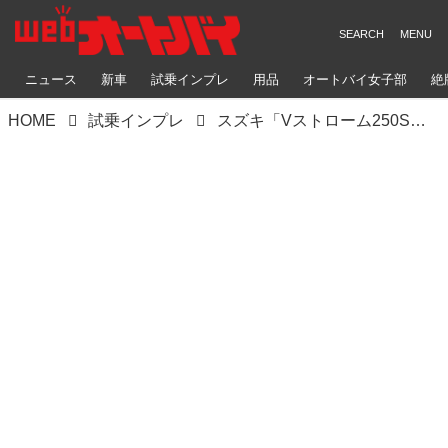
ニュース
新車
試乗インプレ
用品
オートバイ女子部
絶
HOME
試乗インプレ
スズキ「Vストローム250SX」インプレ｜高速道路・街中・峠道・ダートでテスト！ オン＆オフロードの走行性能を徹底レビュー