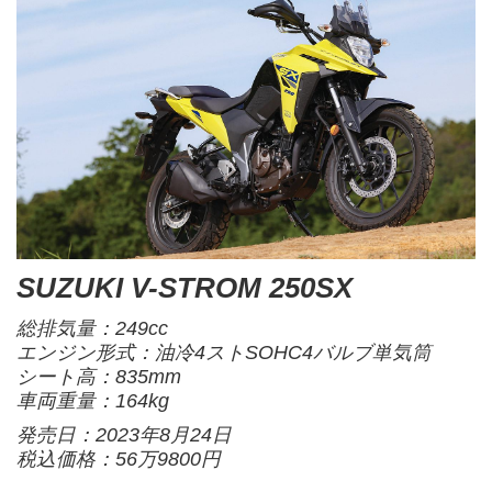
SUZUKI V-STROM 250SX
総排気量：249cc
エンジン形式：油冷4ストSOHC4バルブ単気筒
シート高：835mm
車両重量：164kg
発売日：2023年8月24日
税込価格：56万9800円