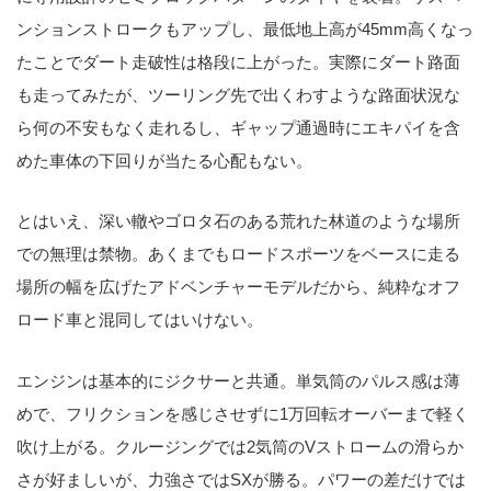
ンションストロークもアップし、最低地上高が45mm高くなっ
たことでダート走破性は格段に上がった。実際にダート路面
も走ってみたが、ツーリング先で出くわすような路面状況な
ら何の不安もなく走れるし、ギャップ通過時にエキパイを含
めた車体の下回りが当たる心配もない。
とはいえ、深い轍やゴロタ石のある荒れた林道のような場所
での無理は禁物。あくまでもロードスポーツをベースに走る
場所の幅を広げたアドベンチャーモデルだから、純粋なオフ
ロード車と混同してはいけない。
エンジンは基本的にジクサーと共通。単気筒のパルス感は薄
めで、フリクションを感じさせずに1万回転オーバーまで軽く
吹け上がる。クルージングでは2気筒のVストロームの滑らか
さが好ましいが、力強さではSXが勝る。パワーの差だけでは