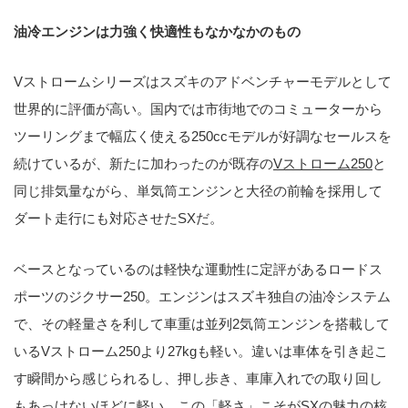
油冷エンジンは力強く快適性もなかなかのもの
Vストロームシリーズはスズキのアドベンチャーモデルとして
世界的に評価が高い。国内では市街地でのコミューターから
ツーリングまで幅広く使える250ccモデルが好調なセールスを
続けているが、新たに加わったのが既存の
Vストローム250
と
同じ排気量ながら、単気筒エンジンと大径の前輪を採用して
ダート走行にも対応させたSXだ。
ベースとなっているのは軽快な運動性に定評があるロードス
ポーツのジクサー250。エンジンはスズキ独自の油冷システム
で、その軽量さを利して車重は並列2気筒エンジンを搭載して
いるVストローム250より27kgも軽い。違いは車体を引き起こ
す瞬間から感じられるし、押し歩き、車庫入れでの取り回し
もあっけないほどに軽い。この「軽さ」こそがSXの魅力の核