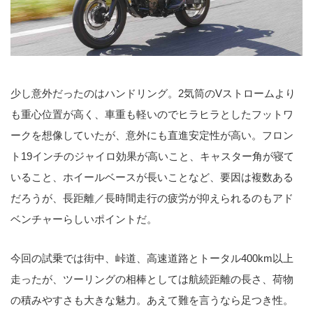
少し意外だったのはハンドリング。2気筒のVストロームより
も重心位置が高く、車重も軽いのでヒラヒラとしたフットワ
ークを想像していたが、意外にも直進安定性が高い。フロン
ト19インチのジャイロ効果が高いこと、キャスター角が寝て
いること、ホイールベースが長いことなど、要因は複数ある
だろうが、長距離／長時間走行の疲労が抑えられるのもアド
ベンチャーらしいポイントだ。
今回の試乗では街中、峠道、高速道路とトータル400km以上
走ったが、ツーリングの相棒としては航続距離の長さ、荷物
の積みやすさも大きな魅力。あえて難を言うなら足つき性。